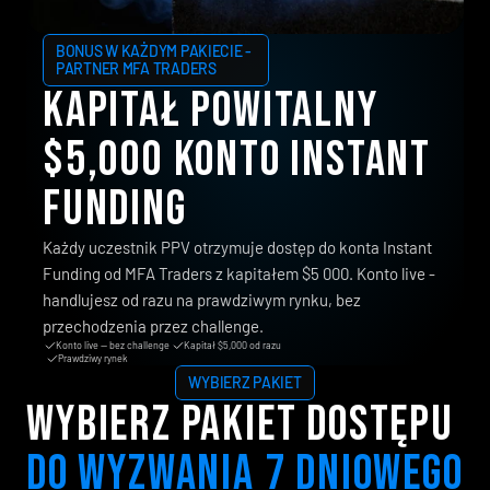
BONUS W KAŻDYM PAKIECIE - 
PARTNER MFA TRADERS
KAPITAŁ POWITALNY 
$5,000 KONTO INSTANT 
FUNDING
Każdy uczestnik PPV otrzymuje dostęp do konta Instant
Funding od MFA Traders z kapitałem $5 000. Konto live -
handlujesz od razu na prawdziwym rynku, bez
przechodzenia przez challenge.
Konto live — bez challenge
Kapitał $5,000 od razu
Prawdziwy rynek
WYBIERZ PAKIET
wybierz pakiet dostępu 
do wyzwania 7 dniowego 