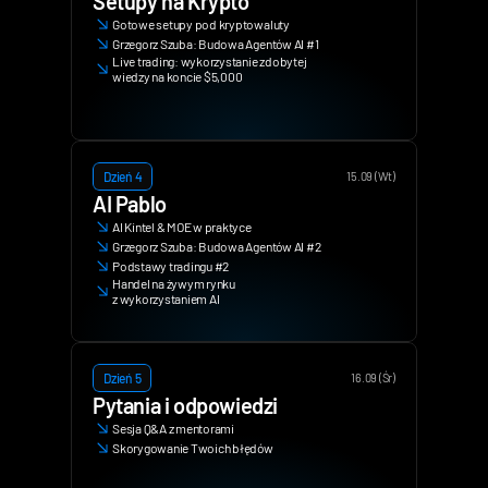
Setupy na Krypto
Gotowe setupy pod kryptowaluty
Grzegorz Szuba: Budowa Agentów AI #1
Live trading: wykorzystanie zdobytej 
wiedzy na koncie $5,000
Dzień 4
15.09 (Wt)
AI Pablo
AI Kintel & MOE w praktyce
Grzegorz Szuba: Budowa Agentów AI #2
Podstawy tradingu #2
Handel na żywym rynku 
z wykorzystaniem AI
Dzień 5
16.09 (Śr)
Pytania i odpowiedzi
Sesja Q&A z mentorami
Skorygowanie Twoich błędów