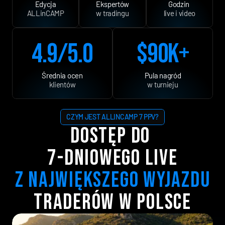
Edycja
Ekspertów
Godzin 
ALLinCAMP
w tradingu
live i video
4.9/5.0
$90K+
Średnia ocen
Pula nagród
klientów
w turnieju
CZYM JEST ALLINCAMP 7 PPV?
DOSTĘP DO 
7-DNIOWEGO LIVE
Z NAJWIĘKSZEGO WYJAZDU
TRADERÓW W POLSCE