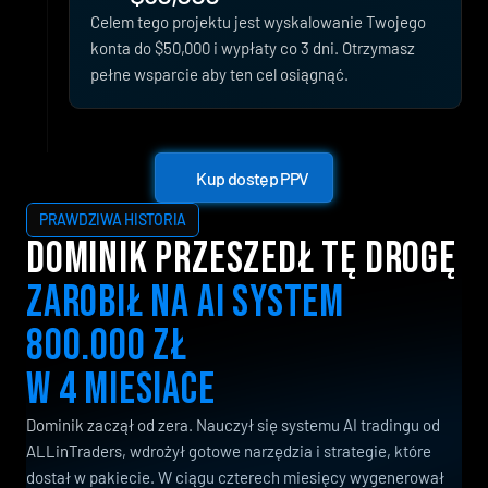
Celem tego projektu jest wyskalowanie Twojego 
konta do $50,000 i wypłaty co 3 dni. Otrzymasz 
pełne wsparcie aby ten cel osiągnąć.
Kup dostęp PPV
Kup dostęp PPV
PRAWDZIWA HISTORIA
DOMINIK PRZESZEDŁ TĘ DROGĘ 
ZAROBIŁ NA AI SYSTEM 
800.000 ZŁ 
W 4 MIESIACE
Dominik zaczął od zera. Nauczył się systemu AI tradingu od
ALLinTraders, wdrożył gotowe narzędzia i strategie, które
dostał w pakiecie. W ciągu czterech miesięcy wygenerował