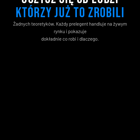
KTÓRZY JUŻ TO ZROBILI
Żadnych teoretyków. Każdy prelegent handluje na żywym
rynku i pokazuje
dokładnie co robi i dlaczego.
Paweł Grądziuk
CEO ALLinTraders
Twórca społeczności ALLinTraders i organizator ALLinCAMP. 
Trader z wieloletnim doświadczeniem, specjalista od 