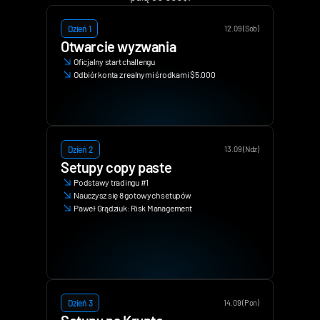
Dzień 1
12.09 (Sob)
Otwarcie wyzwania
Oficjalny start challengu
Odbiór konta z realnymi środkami $5.000
Dzień 2
13.09 (Ndz)
Setupy copy paste
Podstawy tradingu #1
Nauczysz się 8 gotowych setupów
Paweł Grądziuk: Risk Management
Dzień 3
14.09 (Pon)