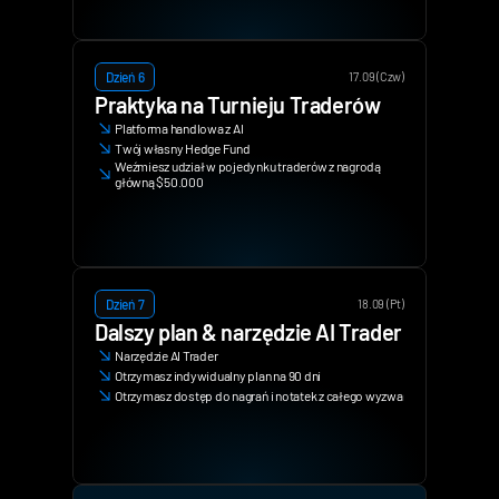
Dzień 6
17.09 (Czw)
Praktyka na Turnieju Traderów
Platforma handlowa z AI
Twój własny Hedge Fund
Weźmiesz udział w pojedynku traderów z nagrodą 
główną $50.000
Dzień 7
18.09 (Pt)
Dalszy plan & narzędzie AI Trader
Narzędzie AI Trader
Otrzymasz indywidualny plan na 90 dni
Otrzymasz dostęp do nagrań i notatek z całego wyzwania