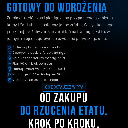
GOTOWY DO WDROŻENIA
Zamiast tracić czas i pieniądze na przypadkowe szkolenia,
kursy i YouTube — dostajesz jedno źródło. Wszystko czego
potrzebujesz żeby zacząć zarabiać na tradingu jest tu, w
jednym miejscu, gotowe do użycia od pierwszego dnia.
7-dniowy live stream z eventu
Gotowe narzędzia AI do tradingu
Sprawdzone setupy do zagrania
Plan 90 dni krok po kroku
Turniej Traderów — pula 90 000$
50h nagrań 4K - dostęp na 365 dni
Konto LIVE $5,000 do handlu
CO DOSTAJESZ W PPV
OD ZAKUPU
DO RZUCENIA ETATU.
KROK PO KROKU.