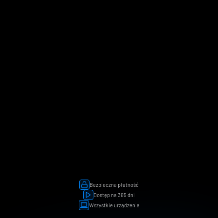
Transmisja realizowana przez:
KUP VIP
KUP VIP
lub 
wypełnij formularz
, aby poznać szczegóły płatności 
ratalnej
Bezpieczna płatność
Dostęp na 365 dni
Wszystkie urządzenia