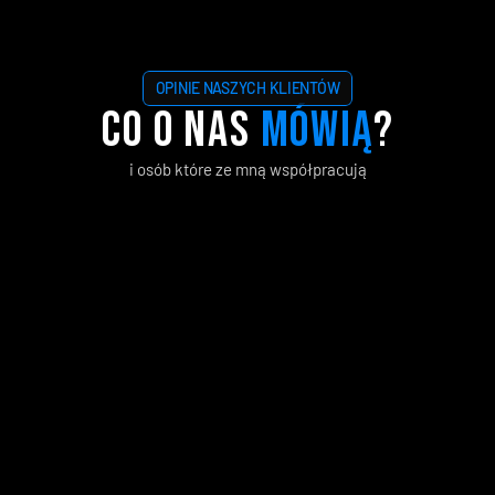
AI Expert
Ekspert AI, automatyzacji i optymalizacji procesów. Wdrażał 
technologie w ponad 30 firmach i realizował projekty 
Computer Vision dla międzynarodowych koncernów.
OPINIE NASZYCH KLIENTÓW
Co o nas 
mówią
?
i osób które ze mną współpracują