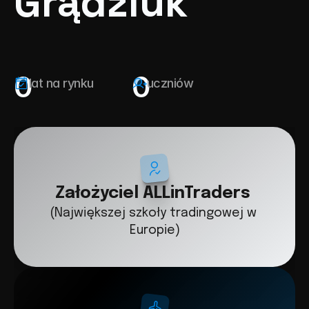
Grądziuk
0
0
lat na rynku
uczniów
Założyciel ALLinTraders
(Największej szkoły tradingowej w 
Europie)