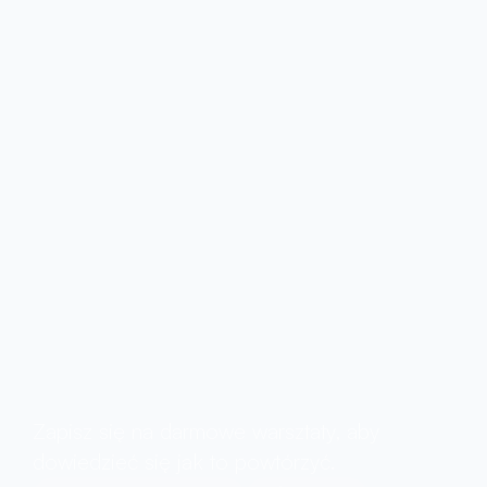
Kto jeszcze chce
zobaczyć moje autorskie
strategie
inwestycyjne
dzięki którym
zarobiłem
$2,052,645 w 12
miesięcy?
Zapisz się na darmowe warsztaty, aby 
dowiedzieć się jak to powtórzyć.