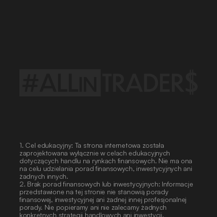
Poradnik
Świadomego
Inwestora
Regulamin
ALLinCAMP
2026
Regulamin
Konferencja
Traderów
2026
1. Cel edukacyjny: Ta strona internetowa została 
zaprojektowana wyłącznie w celach edukacyjnych 
dotyczących handlu na rynkach finansowych. Nie ma ona 
na celu udzielania porad finansowych, inwestycyjnych ani 
żadnych innych.
2. Brak porad finansowych lub inwestycyjnych: Informacje 
przedstawione na tej stronie nie stanowią porady 
finansowej, inwestycyjnej ani żadnej innej profesjonalnej 
porady. Nie popieramy ani nie zalecamy żadnych 
konkretnych strategii handlowych ani inwestycji.