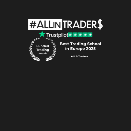
ALLin
Traders
P.S.A.​
ul.
Al.
Wojciecha
Korfantego
138A
40-156
Katowice
e-mail:
support@allintraders.pl
REGON:
521013344
•
NIP:
6343005951
Ryzyko
Polityka
Plików
Cookies
Polityka
Prywatności
Regulamin
Serwisu
Regulamin
Produktów
Przetwarzanie
Danych
Osobowych