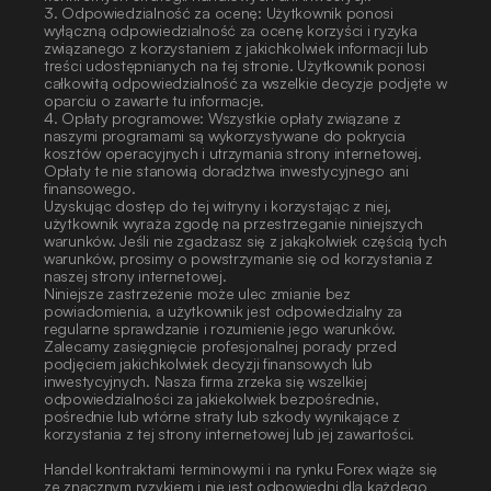
3. Odpowiedzialność za ocenę: Użytkownik ponosi 
wyłączną odpowiedzialność za ocenę korzyści i ryzyka 
związanego z korzystaniem z jakichkolwiek informacji lub 
treści udostępnianych na tej stronie. Użytkownik ponosi 
całkowitą odpowiedzialność za wszelkie decyzje podjęte w 
oparciu o zawarte tu informacje.
4. Opłaty programowe: Wszystkie opłaty związane z 
naszymi programami są wykorzystywane do pokrycia 
kosztów operacyjnych i utrzymania strony internetowej. 
Opłaty te nie stanowią doradztwa inwestycyjnego ani 
finansowego.
Uzyskując dostęp do tej witryny i korzystając z niej, 
użytkownik wyraża zgodę na przestrzeganie niniejszych 
warunków. Jeśli nie zgadzasz się z jakąkolwiek częścią tych 
warunków, prosimy o powstrzymanie się od korzystania z 
naszej strony internetowej.
Niniejsze zastrzeżenie może ulec zmianie bez 
powiadomienia, a użytkownik jest odpowiedzialny za 
regularne sprawdzanie i rozumienie jego warunków. 
Zalecamy zasięgnięcie profesjonalnej porady przed 
podjęciem jakichkolwiek decyzji finansowych lub 
inwestycyjnych. Nasza firma zrzeka się wszelkiej 
odpowiedzialności za jakiekolwiek bezpośrednie, 
pośrednie lub wtórne straty lub szkody wynikające z 
korzystania z tej strony internetowej lub jej zawartości. 
Handel kontraktami terminowymi i na rynku Forex wiąże się 
ze znacznym ryzykiem i nie jest odpowiedni dla każdego 