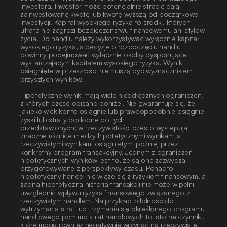
inwestora. Inwestor może potencjalnie stracić całą 
zainwestowaną kwotę lub kwotę wyższą od początkowej 
inwestycji. Kapitał wysokiego ryzyka to środki, których 
utrata nie zagrozi bezpieczeństwu finansowemu ani stylowi 
życia. Do handlu należy wykorzystywać wyłącznie kapitał 
wysokiego ryzyka, a decyzję o rozpoczęciu handlu 
powinny podejmować wyłącznie osoby dysponujące 
wystarczającym kapitałem wysokiego ryzyka. Wyniki 
osiągnięte w przeszłości nie muszą być wyznacznikiem
przyszłych wyników.
Hipotetyczne wyniki mają wiele nieodłącznych ograniczeń, 
z których część opisano poniżej. Nie gwarantuje się, że 
jakiekolwiek konto osiągnie lub prawdopodobnie osiągnie 
zyski lub straty podobne do tych
przedstawionych; w rzeczywistości często występują 
znaczne różnice między hipotetycznymi wynikami a 
rzeczywistymi wynikami osiągniętymi później przez 
konkretny program transakcyjny. Jednym z ograniczeń 
hipotetycznych wyników jest to, że są one zazwyczaj 
przygotowywane z perspektywy czasu. Ponadto 
hipotetyczny handel nie wiąże się z ryzykiem finansowym, a 
żadna hipotetyczna historia transakcji nie może w pełni 
uwzględnić wpływu ryzyka finansowego związanego z 
rzeczywistym handlem. Na przykład zdolność do 
wytrzymania strat lub trzymania się określonego programu 
handlowego pomimo strat handlowych to istotne czynniki, 
które mogą również negatywnie wpłynąć na rzeczywiste 