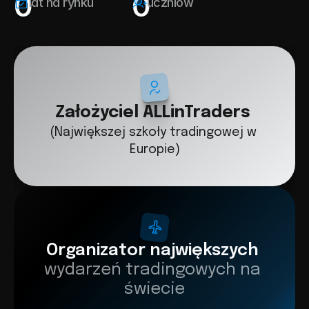
0
0
lat na rynku
uczniów
Założyciel ALLinTraders
(Największej szkoły tradingowej w 
Europie)
Organizator największych 
wydarzeń tradingowych na 
świecie