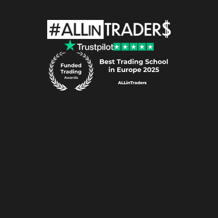
ALLin
Traders
P.S.A.​
ul.
Al.
Wojciecha
Korfantego
138A
40-156
Katowice
e-mail:
support@allintraders.pl
REGON:
521013344
•
NIP:
6343005951
Ryzyko
Polityka
Plików
Cookies
Polityka
Prywatności
Regulamin
Serwisu
Regulamin
Produktów
Przetwarzanie
Danych
Osobowych
Poradnik
Świadomego
Inwestora