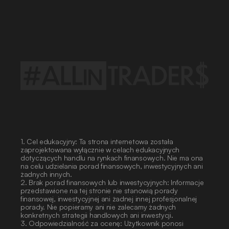
Regulamin
ALLinCAMP
2026
Regulamin
Konferencja
Traderów
2026
1. Cel edukacyjny: Ta strona internetowa została 
zaprojektowana wyłącznie w celach edukacyjnych 
dotyczących handlu na rynkach finansowych. Nie ma ona 
na celu udzielania porad finansowych, inwestycyjnych ani 
żadnych innych.
2. Brak porad finansowych lub inwestycyjnych: Informacje 
przedstawione na tej stronie nie stanowią porady 
finansowej, inwestycyjnej ani żadnej innej profesjonalnej 
porady. Nie popieramy ani nie zalecamy żadnych 
konkretnych strategii handlowych ani inwestycji.
3. Odpowiedzialność za ocenę: Użytkownik ponosi 