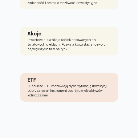
zmienność i szerokie możliwości inwestycyjne.
Akcje
Inwestowanie w akcje spółek notowanych na 
światowych giełdach. Pozwala korzystać z rozwoju 
największych firm na rynku.
ETF
Fundusze ETF umożliwiają dywersyfikację inwestycji 
poprzez jeden instrument oparty o wiele aktywów 
jednocześnie.