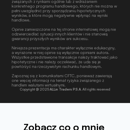
związanych z rynkami ogólnie lub z wdrażaniem 
konkretnego programu handlowego, których nie można w 
pełni uwzględnić przy sporządzaniu hipotetycznych 
wyników, a które mogą negatywnie wpłynąć na wyniki 
handlowe. 
Opinie zamieszczone na tej stronie internetowej mogą nie 
odzwierciedlać sytuacji innych klientów i nie stanowią 
gwarancji przyszłych wyników ani sukcesu. 
Niniejsza prezentacja ma charakter wyłącznie edukacyjny, 
a wyrażone w niej opinie są wyłącznie opiniami autora. 
Wszystkie przedstawione transakcje należy traktować jako 
hipotetyczne i nie należy oczekiwać, że uda się je 
powtórzyć na rzeczywistym rachunku handlowym. 
Zapoznaj się z komunikatami CFTC, ponieważ zawierają 
one więcej informacji na temat ryzyka związanego z 
handlem walutami wirtualnymi.
Copyright @ 2025 
ALLin Traders P.S.A.​
 All rights reserved
Zobacz co o mnie 