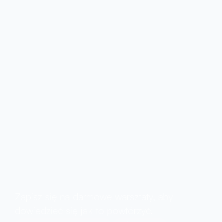
Kto jeszcze chce
zobaczyć moje autorskie
strategie
inwestycyjne
dzięki którym
zarobiłem
$2,052,645 w 12
miesięcy?
Zapisz się na darmowe warsztaty, aby 
dowiedzieć się jak to powtórzyć.