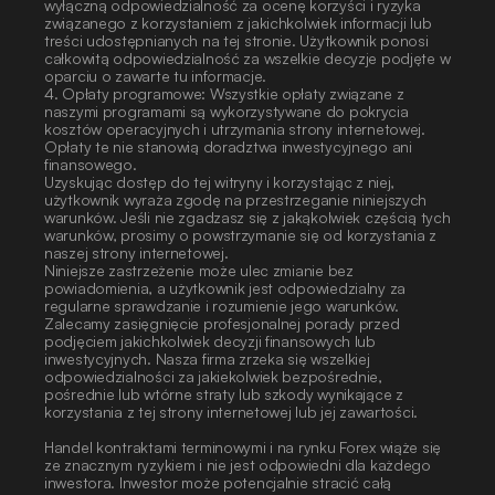
wyłączną odpowiedzialność za ocenę korzyści i ryzyka 
związanego z korzystaniem z jakichkolwiek informacji lub 
treści udostępnianych na tej stronie. Użytkownik ponosi 
całkowitą odpowiedzialność za wszelkie decyzje podjęte w 
oparciu o zawarte tu informacje.
4. Opłaty programowe: Wszystkie opłaty związane z 
naszymi programami są wykorzystywane do pokrycia 
kosztów operacyjnych i utrzymania strony internetowej. 
Opłaty te nie stanowią doradztwa inwestycyjnego ani 
finansowego.
Uzyskując dostęp do tej witryny i korzystając z niej, 
użytkownik wyraża zgodę na przestrzeganie niniejszych 
warunków. Jeśli nie zgadzasz się z jakąkolwiek częścią tych 
warunków, prosimy o powstrzymanie się od korzystania z 
naszej strony internetowej.
Niniejsze zastrzeżenie może ulec zmianie bez 
powiadomienia, a użytkownik jest odpowiedzialny za 
regularne sprawdzanie i rozumienie jego warunków. 
Zalecamy zasięgnięcie profesjonalnej porady przed 
podjęciem jakichkolwiek decyzji finansowych lub 
inwestycyjnych. Nasza firma zrzeka się wszelkiej 
odpowiedzialności za jakiekolwiek bezpośrednie, 
pośrednie lub wtórne straty lub szkody wynikające z 
korzystania z tej strony internetowej lub jej zawartości. 
Handel kontraktami terminowymi i na rynku Forex wiąże się 
ze znacznym ryzykiem i nie jest odpowiedni dla każdego 
inwestora. Inwestor może potencjalnie stracić całą 