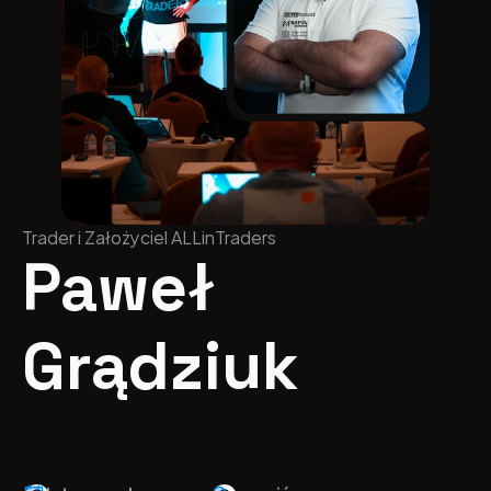
Trader i Założyciel ALLinTraders
Paweł 
Grądziuk