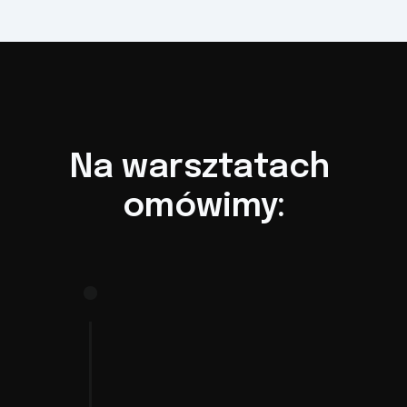
Na warsztatach 
omówimy:
Wprowadzenie 
do świata 
finansów