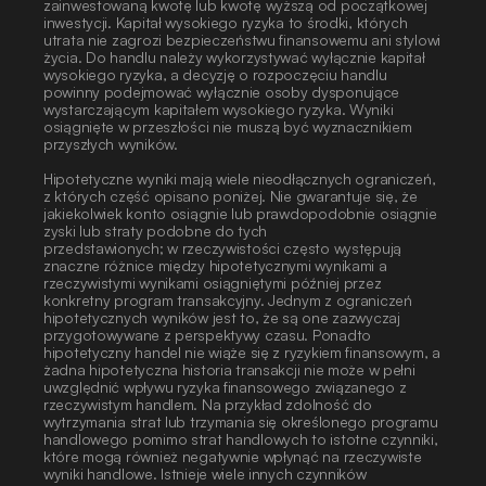
zainwestowaną kwotę lub kwotę wyższą od początkowej 
inwestycji. Kapitał wysokiego ryzyka to środki, których 
utrata nie zagrozi bezpieczeństwu finansowemu ani stylowi 
życia. Do handlu należy wykorzystywać wyłącznie kapitał 
wysokiego ryzyka, a decyzję o rozpoczęciu handlu 
powinny podejmować wyłącznie osoby dysponujące 
wystarczającym kapitałem wysokiego ryzyka. Wyniki 
osiągnięte w przeszłości nie muszą być wyznacznikiem
przyszłych wyników.
Hipotetyczne wyniki mają wiele nieodłącznych ograniczeń, 
z których część opisano poniżej. Nie gwarantuje się, że 
jakiekolwiek konto osiągnie lub prawdopodobnie osiągnie 
zyski lub straty podobne do tych
przedstawionych; w rzeczywistości często występują 
znaczne różnice między hipotetycznymi wynikami a 
rzeczywistymi wynikami osiągniętymi później przez 
konkretny program transakcyjny. Jednym z ograniczeń 
hipotetycznych wyników jest to, że są one zazwyczaj 
przygotowywane z perspektywy czasu. Ponadto 
hipotetyczny handel nie wiąże się z ryzykiem finansowym, a 
żadna hipotetyczna historia transakcji nie może w pełni 
uwzględnić wpływu ryzyka finansowego związanego z 
rzeczywistym handlem. Na przykład zdolność do 
wytrzymania strat lub trzymania się określonego programu 
handlowego pomimo strat handlowych to istotne czynniki, 
które mogą również negatywnie wpłynąć na rzeczywiste 
wyniki handlowe. Istnieje wiele innych czynników 