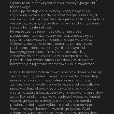
Opłaty te nie stanowią doradztwa inwestycyjnego ani 
finansowego.
Uzyskując dostęp do tej witryny i korzystając z niej, 
użytkownik wyraża zgodę na przestrzeganie niniejszych 
warunków. Jeśli nie zgadzasz się z jakąkolwiek częścią tych 
warunków, prosimy o powstrzymanie się od korzystania z 
naszej strony internetowej.
Niniejsze zastrzeżenie może ulec zmianie bez 
powiadomienia, a użytkownik jest odpowiedzialny za 
regularne sprawdzanie i rozumienie jego warunków. 
Zalecamy zasięgnięcie profesjonalnej porady przed 
podjęciem jakichkolwiek decyzji finansowych lub 
inwestycyjnych. Nasza firma zrzeka się wszelkiej 
odpowiedzialności za jakiekolwiek bezpośrednie, 
pośrednie lub wtórne straty lub szkody wynikające z 
korzystania z tej strony internetowej lub jej zawartości. 
Handel kontraktami terminowymi i na rynku Forex wiąże się 
ze znacznym ryzykiem i nie jest odpowiedni dla każdego 
inwestora. Inwestor może potencjalnie stracić całą 
zainwestowaną kwotę lub kwotę wyższą od początkowej 
inwestycji. Kapitał wysokiego ryzyka to środki, których 
utrata nie zagrozi bezpieczeństwu finansowemu ani stylowi 
życia. Do handlu należy wykorzystywać wyłącznie kapitał 
wysokiego ryzyka, a decyzję o rozpoczęciu handlu 
powinny podejmować wyłącznie osoby dysponujące 
wystarczającym kapitałem wysokiego ryzyka. Wyniki 
osiągnięte w przeszłości nie muszą być wyznacznikiem