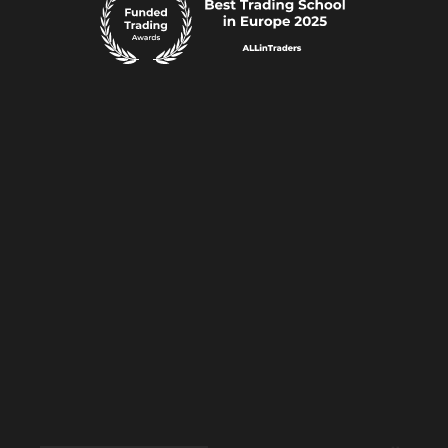
ALLin
Traders
P.S.A.​
ul.
Al.
Wojciecha
Korfantego
138A
40-156
Katowice
e-mail:
support@allintraders.pl
REGON:
521013344
•
NIP:
6343005951
Ryzyko
Polityka
Plików
Cookies
Polityka
Prywatności
Regulamin
Serwisu
Regulamin
Produktów
Przetwarzanie
Danych
Osobowych
Poradnik
Świadomego
Inwestora
Regulamin
ALLinCAMP
2026
Regulamin
Konferencja
Traderów
2026