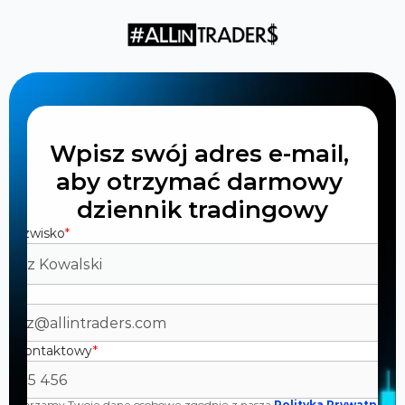
Wpisz swój adres e-mail, 
aby otrzymać darmowy 
dziennik tradingowy
 i nazwisko
*
l
*
r kontaktowy
*
zetwarzamy Twoje dane osobowe zgodnie z naszą 
Polityką Prywatności.