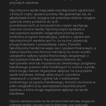
przyszłych wyników.
Hipotetyczne wyniki mają wiele nieodłącznych ograniczeń, 
z których część opisano poniżej. Nie gwarantuje się, że 
jakiekolwiek konto osiągnie lub prawdopodobnie osiągnie 
zyski lub straty podobne do tych
przedstawionych; w rzeczywistości często występują 
znaczne różnice między hipotetycznymi wynikami a 
rzeczywistymi wynikami osiągniętymi później przez 
konkretny program transakcyjny. Jednym z ograniczeń 
hipotetycznych wyników jest to, że są one zazwyczaj 
przygotowywane z perspektywy czasu. Ponadto 
hipotetyczny handel nie wiąże się z ryzykiem finansowym, a 
żadna hipotetyczna historia transakcji nie może w pełni 
uwzględnić wpływu ryzyka finansowego związanego z 
rzeczywistym handlem. Na przykład zdolność do 
wytrzymania strat lub trzymania się określonego programu 
handlowego pomimo strat handlowych to istotne czynniki, 
które mogą również negatywnie wpłynąć na rzeczywiste 
wyniki handlowe. Istnieje wiele innych czynników 
związanych z rynkami ogólnie lub z wdrażaniem 
konkretnego programu handlowego, których nie można w 
pełni uwzględnić przy sporządzaniu hipotetycznych 
wyników, a które mogą negatywnie wpłynąć na wyniki 
handlowe. 
Opinie zamieszczone na tej stronie internetowej mogą nie 
odzwierciedlać sytuacji innych klientów i nie stanowią 