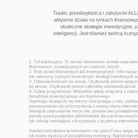
Trader, przedsiębiorca i założyciel AL
aktywnie działa na rynkach finansowych
skuteczne strategie inwestycyjne, 
inteligencji. Jest również twórcą lic
1. Cel edukacyjny: Ta strona internetowa została zaproje
finansowych, inwestycyjnych ani żadnych innych.
2. Brak porad finansowych lub inwestycyjnych: Informacje p
nie zalecamy żadnych konkretnych strategii handlowych ani
3. Odpowiedzialność za ocenę: Użytkownik ponosi wyłączną
tej stronie. Użytkownik ponosi całkowitą odpowiedzialność 
4. Opłaty programowe: Wszystkie opłaty związane z naszym
doradztwa inwestycyjnego ani finansowego.
Uzyskując dostęp do tej witryny i korzystając z niej, użyt
powstrzymanie się od korzystania z naszej strony internet
Niniejsze zastrzeżenie może ulec zmianie bez powiadomien
porady przed podjęciem jakichkolwiek decyzji finansowych 
lub szkody wynikające z korzystania z tej strony internetowe
Handel kontraktami terminowymi i na rynku Forex wiąże si
lub kwotę wyższą od początkowej inwestycji. Kapitał wysok