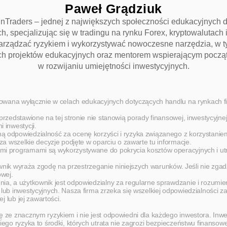
Paweł Grądziuk
LinTraders – jednej z największych społeczności edukacyjnych dl
, specjalizując się w tradingu na rynku Forex, kryptowalutach i
zarządzać ryzykiem i wykorzystywać nowoczesne narzędzia, w ty
znych projektów edukacyjnych oraz mentorem wspierającym pocz
w rozwijaniu umiejętności inwestycyjnych.
ktowana wyłącznie w celach edukacyjnych dotyczących handlu na rynkach f
rzedstawione na tej stronie nie stanowią porady finansowej, inwestycyjnej 
 inwestycji.
 odpowiedzialność za ocenę korzyści i ryzyka związanego z korzystaniem z
za wszelkie decyzje podjęte w oparciu o zawarte tu informacje.
i programami są wykorzystywane do pokrycia kosztów operacyjnych i utrzy
kownik wyraża zgodę na przestrzeganie niniejszych warunków. Jeśli nie zgad
owej.
ia, a użytkownik jest odpowiedzialny za regularne sprawdzanie i rozumien
lub inwestycyjnych. Nasza firma zrzeka się wszelkiej odpowiedzialności za 
j lub jej zawartości. 
ę ze znacznym ryzykiem i nie jest odpowiedni dla każdego inwestora. Inwe
iego ryzyka to środki, których utrata nie zagrozi bezpieczeństwu finansow