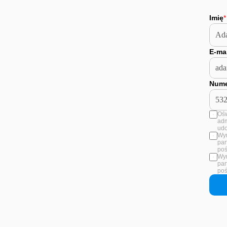
Imię
*
E-mai
Nume
Ośw
adm
udo
Wyr
par
poś
Wyr
par
poś