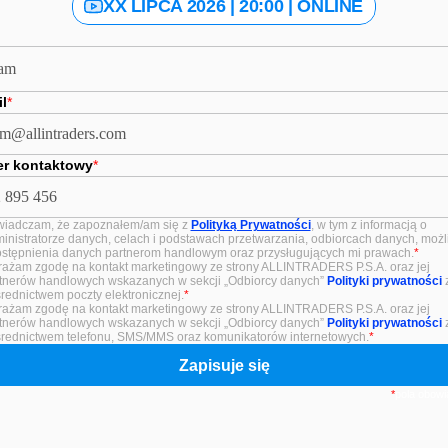
XX LIPCA 2026 | 20:00 | ONLINE
l
*
r kontaktowy
*
iadczam, że zapoznałem/am się z 
Polityką Prywatności
, w tym z informacją o 
inistratorze danych, celach i podstawach przetwarzania, odbiorcach danych, możli
stępnienia danych partnerom handlowym oraz przysługujących mi prawach.
*
ażam zgodę na kontakt marketingowy ze strony ALLINTRADERS P.S.A. oraz jej 
tnerów handlowych wskazanych w sekcji „Odbiorcy danych” 
Polityki prywatności
 
rednictwem poczty elektronicznej.
*
ażam zgodę na kontakt marketingowy ze strony ALLINTRADERS P.S.A. oraz jej 
tnerów handlowych wskazanych w sekcji „Odbiorcy danych” 
Polityki prywatności
 
rednictwem telefonu, SMS/MMS oraz komunikatorów internetowych.
*
Zapisuje się
*
pola obow