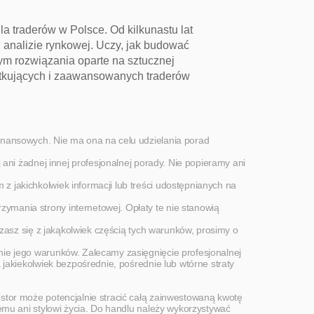
a traderów w Polsce. Od kilkunastu lat 
 analizie rynkowej. Uczy, jak budować 
m rozwiązania oparte na sztucznej 
ątkujących i zaawansowanych traderów 
inansowych. Nie ma ona na celu udzielania porad 
ani żadnej innej profesjonalnej porady. Nie popieramy ani 
 jakichkolwiek informacji lub treści udostępnianych na 
mania strony internetowej. Opłaty te nie stanowią 
zasz się z jakąkolwiek częścią tych warunków, prosimy o 
ie jego warunków. Zalecamy zasięgnięcie profesjonalnej 
jakiekolwiek bezpośrednie, pośrednie lub wtórne straty 
stor może potencjalnie stracić całą zainwestowaną kwotę 
emu ani stylowi życia. Do handlu należy wykorzystywać 