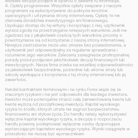
wszelkie decyzje podjęte w oparciu o zawarte tu informacje.
4. Opłaty programowe: Wszystkie opłaty związane z naszymi 
programami są wykorzystywane do pokrycia kosztów 
operacyjnych i utrzymania strony internetowej. Opłaty te nie 
stanowią doradztwa inwestycyjnego ani finansowego.
Uzyskując dostęp do tej witryny i korzystając z niej, użytkownik 
wyraża zgodę na przestrzeganie niniejszych warunków. Jeśli nie 
zgadzasz się z jakąkolwiek częścią tych warunków, prosimy o 
powstrzymanie się od korzystania z naszej strony internetowej.
Niniejsze zastrzeżenie może ulec zmianie bez powiadomienia, a 
użytkownik jest odpowiedzialny za regularne sprawdzanie i 
rozumienie jego warunków. Zalecamy zasięgnięcie profesjonalnej 
porady przed podjęciem jakichkolwiek decyzji finansowych lub 
inwestycyjnych. Nasza firma zrzeka się wszelkiej odpowiedzialności 
za jakiekolwiek bezpośrednie, pośrednie lub wtórne straty lub 
szkody wynikające z korzystania z tej strony internetowej lub jej 
zawartości. 
Handel kontraktami terminowymi i na rynku Forex wiąże się ze 
znacznym ryzykiem i nie jest odpowiedni dla każdego inwestora. 
Inwestor może potencjalnie stracić całą zainwestowaną kwotę lub 
kwotę wyższą od początkowej inwestycji. Kapitał wysokiego 
ryzyka to środki, których utrata nie zagrozi bezpieczeństwu 
finansowemu ani stylowi życia. Do handlu należy wykorzystywać 
wyłącznie kapitał wysokiego ryzyka, a decyzję o rozpoczęciu 
handlu powinny podejmować wyłącznie osoby dysponujące 
wystarczającym kapitałem wysokiego ryzyka. Wyniki osiągnięte w 
przeszłości nie muszą być wyznacznikiem