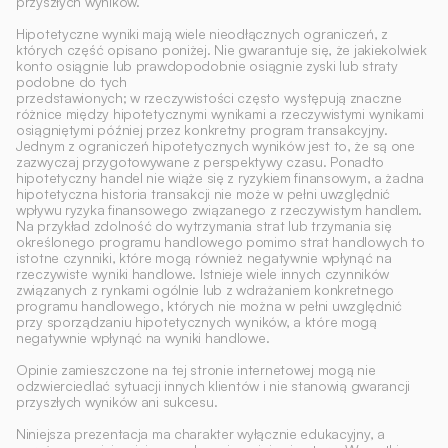
przyszłych wyników.
Hipotetyczne wyniki mają wiele nieodłącznych ograniczeń, z 
których część opisano poniżej. Nie gwarantuje się, że jakiekolwiek 
konto osiągnie lub prawdopodobnie osiągnie zyski lub straty 
podobne do tych
przedstawionych; w rzeczywistości często występują znaczne 
różnice między hipotetycznymi wynikami a rzeczywistymi wynikami 
osiągniętymi później przez konkretny program transakcyjny. 
Jednym z ograniczeń hipotetycznych wyników jest to, że są one 
zazwyczaj przygotowywane z perspektywy czasu. Ponadto 
hipotetyczny handel nie wiąże się z ryzykiem finansowym, a żadna 
hipotetyczna historia transakcji nie może w pełni uwzględnić 
wpływu ryzyka finansowego związanego z rzeczywistym handlem. 
Na przykład zdolność do wytrzymania strat lub trzymania się 
określonego programu handlowego pomimo strat handlowych to 
istotne czynniki, które mogą również negatywnie wpłynąć na 
rzeczywiste wyniki handlowe. Istnieje wiele innych czynników 
związanych z rynkami ogólnie lub z wdrażaniem konkretnego 
programu handlowego, których nie można w pełni uwzględnić 
przy sporządzaniu hipotetycznych wyników, a które mogą 
negatywnie wpłynąć na wyniki handlowe. 
Opinie zamieszczone na tej stronie internetowej mogą nie 
odzwierciedlać sytuacji innych klientów i nie stanowią gwarancji 
przyszłych wyników ani sukcesu. 
Niniejsza prezentacja ma charakter wyłącznie edukacyjny, a 