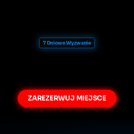
7 Dniowe Wyzwanie
którym
podczas
zamknięt
roku
moją
autorską
strate
dołączyć
do
7-dniowego
w
ce
na
Zamknięte
spotkanie
LIVE
już
teraz
,
k
ZAREZERWUJ MIEJSCE
LIVE
ONLINE
28.07,
19:00