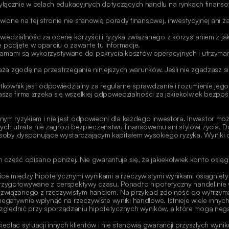
wyłącznie w celach edukacyjnych dotyczących handlu na rynkach finanso
ione na tej stronie nie stanowią porady finansowej, inwestycyjnej ani ża
zialność za ocenę korzyści i ryzyka związanego z korzystaniem z jakich
 podjęte w oparciu o zawarte tu informacje.
amami są wykorzystywane do pokrycia kosztów operacyjnych i utrzymania
yraża zgodę na przestrzeganie niniejszych warunków. Jeśli nie zgadzasz 
tkownik jest odpowiedzialny za regularne sprawdzanie i rozumienie jeg
sza firma zrzeka się wszelkiej odpowiedzialności za jakiekolwiek bezpośr
znym ryzykiem i nie jest odpowiedni dla każdego inwestora. Inwestor mo
rych utrata nie zagrozi bezpieczeństwu finansowemu ani stylowi życia. D
oby dysponujące wystarczającym kapitałem wysokiego ryzyka. Wyniki o
h część opisano poniżej. Nie gwarantuje się, że jakiekolwiek konto osi
ce między hipotetycznymi wynikami a rzeczywistymi wynikami osiągnięty
rzygotowywane z perspektywy czasu. Ponadto hipotetyczny handel nie wi
o związanego z rzeczywistym handlem. Na przykład zdolność do wytrzyma
egatywnie wpłynąć na rzeczywiste wyniki handlowe. Istnieje wiele innyc
ględnić przy sporządzaniu hipotetycznych wyników, a które mogą nega
edlać sytuacji innych klientów i nie stanowią gwarancji przyszłych wynik