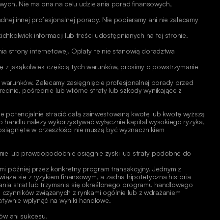
wych. Nie ma ona na celu udzielania porad finansowych, 
dnej innej profesjonalnej porady. Nie popieramy ani nie zalecamy 
kolwiek informacji lub treści udostępnianych na tej stronie. 
 strony internetowej. Opłaty te nie stanowią doradztwa 
się z jakąkolwiek częścią tych warunków, prosimy o powstrzymanie 
o warunków. Zalecamy zasięgnięcie profesjonalnej porady przed 
ednie, pośrednie lub wtórne straty lub szkody wynikające z 
że potencjalnie stracić całą zainwestowaną kwotę lub kwotę wyższą 
o handlu należy wykorzystywać wyłącznie kapitał wysokiego ryzyka, 
siągnięte w przeszłości nie muszą być wyznacznikiem
ągnie lub prawdopodobnie osiągnie zyski lub straty podobne do 
mi później przez konkretny program transakcyjny. Jednym z 
ąże się z ryzykiem finansowym, a żadna hipotetyczna historia 
nia strat lub trzymania się określonego programu handlowego 
h czynników związanych z rynkami ogólnie lub z wdrażaniem 
tywnie wpłynąć na wyniki handlowe. 
ów ani sukcesu. 