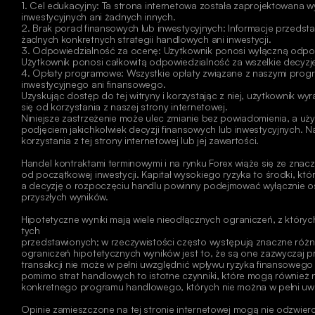
1. Cel edukacyjny: Ta strona internetowa została zaprojektowana 
inwestycyjnych ani żadnych innych.
2. Brak porad finansowych lub inwestycyjnych: Informacje przedstaw
żadnych konkretnych strategii handlowych ani inwestycji.
3. Odpowiedzialność za ocenę: Użytkownik ponosi wyłączną odpowied
Użytkownik ponosi całkowitą odpowiedzialność za wszelkie decyzje
4. Opłaty programowe: Wszystkie opłaty związane z naszymi progr
inwestycyjnego ani finansowego.
Uzyskując dostęp do tej witryny i korzystając z niej, użytkownik w
się od korzystania z naszej strony internetowej.
Niniejsze zastrzeżenie może ulec zmianie bez powiadomienia, a uży
podjęciem jakichkolwiek decyzji finansowych lub inwestycyjnych. Na
korzystania z tej strony internetowej lub jej zawartości. 
Handel kontraktami terminowymi i na rynku Forex wiąże się ze znac
od początkowej inwestycji. Kapitał wysokiego ryzyka to środki, któ
a decyzję o rozpoczęciu handlu powinny podejmować wyłącznie os
przyszłych wyników.
Hipotetyczne wyniki mają wiele nieodłącznych ograniczeń, z któryc
tych
przedstawionych; w rzeczywistości często występują znaczne różni
ograniczeń hipotetycznych wyników jest to, że są one zazwyczaj p
transakcji nie może w pełni uwzględnić wpływu ryzyka finansoweg
pomimo strat handlowych to istotne czynniki, które mogą również n
konkretnego programu handlowego, których nie można w pełni uwz
Opinie zamieszczone na tej stronie internetowej mogą nie odzwierci