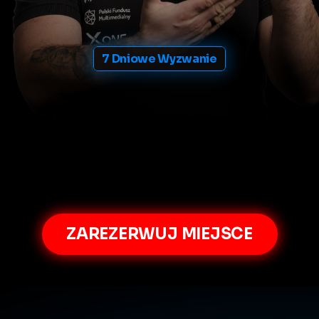
7 Dniowe Wyzwanie
tracony
kapitał
i
wciąż
nie
tej
sytuacji,
w
7
dni
pokaż
"copy-paste"
i
narzędzia
A
zgadywanie
z
każdej
decyzj
ięte
spotkanie
Live
,
na
którym
zdradzę
swoj
odzielę
się
szczegółami
7-dniowego
wyzwan
ZAREZERWUJ MIEJSCE
LIVE
ONLINE
28.07,
19:00