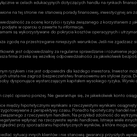
wyłącznie w celach edukacyjnych dotyczących handlu na rynkach finanso
ione na tej stronie nie stanowią porady finansowej, inwestycyjnej ani ża
zialność za ocenę korzyści i ryzyka związanego z korzystaniem z jakich
 podjęte w oparciu o zawarte tu informacje.
amami są wykorzystywane do pokrycia kosztów operacyjnych i utrzymania
yraża zgodę na przestrzeganie niniejszych warunków. Jeśli nie zgadzasz 
tkownik jest odpowiedzialny za regularne sprawdzanie i rozumienie jeg
sza firma zrzeka się wszelkiej odpowiedzialności za jakiekolwiek bezpośr
znym ryzykiem i nie jest odpowiedni dla każdego inwestora. Inwestor mo
rych utrata nie zagrozi bezpieczeństwu finansowemu ani stylowi życia. D
oby dysponujące wystarczającym kapitałem wysokiego ryzyka. Wyniki o
h część opisano poniżej. Nie gwarantuje się, że jakiekolwiek konto osi
ce między hipotetycznymi wynikami a rzeczywistymi wynikami osiągnięty
rzygotowywane z perspektywy czasu. Ponadto hipotetyczny handel nie wi
o związanego z rzeczywistym handlem. Na przykład zdolność do wytrzyma
egatywnie wpłynąć na rzeczywiste wyniki handlowe. Istnieje wiele innyc
ględnić przy sporządzaniu hipotetycznych wyników, a które mogą nega
edlać sytuacji innych klientów i nie stanowią gwarancji przyszłych wynik