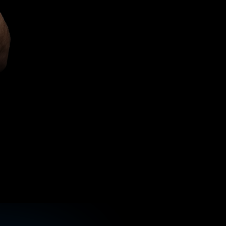
wiesz
dlaczego?
ę
Ci
krok
po
kroku
I,
które
eliminują
i.
ą
autorską
strategię
ia