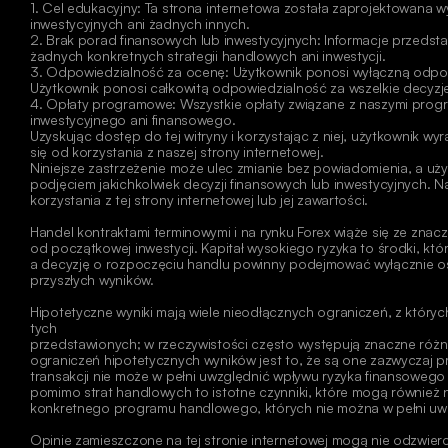
1. Cel edukacyjny: Ta strona internetowa została zaprojektowana 
inwestycyjnych ani żadnych innych.
2. Brak porad finansowych lub inwestycyjnych: Informacje przedstaw
żadnych konkretnych strategii handlowych ani inwestycji.
3. Odpowiedzialność za ocenę: Użytkownik ponosi wyłączną odpowied
Użytkownik ponosi całkowitą odpowiedzialność za wszelkie decyzje
4. Opłaty programowe: Wszystkie opłaty związane z naszymi progr
inwestycyjnego ani finansowego.
Uzyskując dostęp do tej witryny i korzystając z niej, użytkownik w
się od korzystania z naszej strony internetowej.
Niniejsze zastrzeżenie może ulec zmianie bez powiadomienia, a uży
podjęciem jakichkolwiek decyzji finansowych lub inwestycyjnych. Na
korzystania z tej strony internetowej lub jej zawartości. 
Handel kontraktami terminowymi i na rynku Forex wiąże się ze znac
od początkowej inwestycji. Kapitał wysokiego ryzyka to środki, któ
a decyzję o rozpoczęciu handlu powinny podejmować wyłącznie os
przyszłych wyników.
Hipotetyczne wyniki mają wiele nieodłącznych ograniczeń, z któryc
tych
przedstawionych; w rzeczywistości często występują znaczne różni
ograniczeń hipotetycznych wyników jest to, że są one zazwyczaj p
transakcji nie może w pełni uwzględnić wpływu ryzyka finansoweg
pomimo strat handlowych to istotne czynniki, które mogą również n
konkretnego programu handlowego, których nie można w pełni uwz
Opinie zamieszczone na tej stronie internetowej mogą nie odzwierci