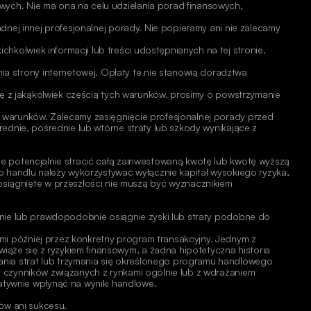
wych. Nie ma ona na celu udzielania porad finansowych, 
dnej innej profesjonalnej porady. Nie popieramy ani nie zalecamy 
kolwiek informacji lub treści udostępnianych na tej stronie. 
 strony internetowej. Opłaty te nie stanowią doradztwa 
się z jakąkolwiek częścią tych warunków, prosimy o powstrzymanie 
o warunków. Zalecamy zasięgnięcie profesjonalnej porady przed 
ednie, pośrednie lub wtórne straty lub szkody wynikające z 
że potencjalnie stracić całą zainwestowaną kwotę lub kwotę wyższą 
o handlu należy wykorzystywać wyłącznie kapitał wysokiego ryzyka, 
siągnięte w przeszłości nie muszą być wyznacznikiem
ągnie lub prawdopodobnie osiągnie zyski lub straty podobne do 
mi później przez konkretny program transakcyjny. Jednym z 
ąże się z ryzykiem finansowym, a żadna hipotetyczna historia 
nia strat lub trzymania się określonego programu handlowego 
h czynników związanych z rynkami ogólnie lub z wdrażaniem 
tywnie wpłynąć na wyniki handlowe. 
ów ani sukcesu. 