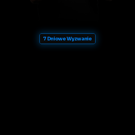
7 Dniowe Wyzwanie
Na
zamkniętym
spotkaniu
pokażę
Ci,
jak
nawet
osoba
bez
doświadczenia
może
w
7
dni
nauczyć
się
rozpoznawać
gotowe
setupy
i
wykorzystywać
AI
do
analizy
rynku
oraz
jak
dołączyć
do
takiego
wyzwania
Zapisz
się
na
zamknięte
spotkanie
Live
,
na
którym
zdradzę
swoją
autorską