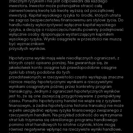
znacznym ryzykiem i nie jest odpowiedni dla każdego 
inwestora. Inwestor może potencjalnie stracić całą 
zainwestowaną kwotę lub kwotę wyższą od początkowej 
inwestycji. Kapitał wysokiego ryzyka to środki, których utrata 
nie zagrozi bezpieczeństwu finansowemu ani stylowi życia. Do 
handlu należy wykorzystywać wyłącznie kapitał wysokiego 
ryzyka, a decyzję o rozpoczęciu handlu powinny podejmować 
wyłącznie osoby dysponujące wystarczającym kapitałem 
wysokiego ryzyka. Wyniki osiągnięte w przeszłości nie muszą 
być wyznacznikiem
przyszłych wyników.
Hipotetyczne wyniki mają wiele nieodłącznych ograniczeń, z 
których część opisano poniżej. Nie gwarantuje się, że 
jakiekolwiek konto osiągnie lub prawdopodobnie osiągnie 
zyski lub straty podobne do tych
przedstawionych; w rzeczywistości często występują znaczne 
różnice między hipotetycznymi wynikami a rzeczywistymi 
wynikami osiągniętymi później przez konkretny program 
transakcyjny. Jednym z ograniczeń hipotetycznych wyników 
jest to, że są one zazwyczaj przygotowywane z perspektywy 
czasu. Ponadto hipotetyczny handel nie wiąże się z ryzykiem 
finansowym, a żadna hipotetyczna historia transakcji nie może 
w pełni uwzględnić wpływu ryzyka finansowego związanego z 
rzeczywistym handlem. Na przykład zdolność do wytrzymania 
strat lub trzymania się określonego programu handlowego 
pomimo strat handlowych to istotne czynniki, które mogą 
również negatywnie wpłynąć na rzeczywiste wyniki handlowe. 