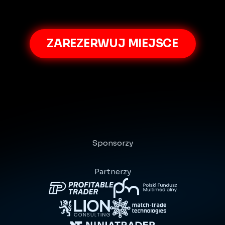
strategię
i
podzielę
się
szczegółami
7-dniowego
wyzwania
ZAREZERWUJ MIEJSCE
LIVE
ONLINE
28.07,
19:00
Sponsorzy
Partnerzy