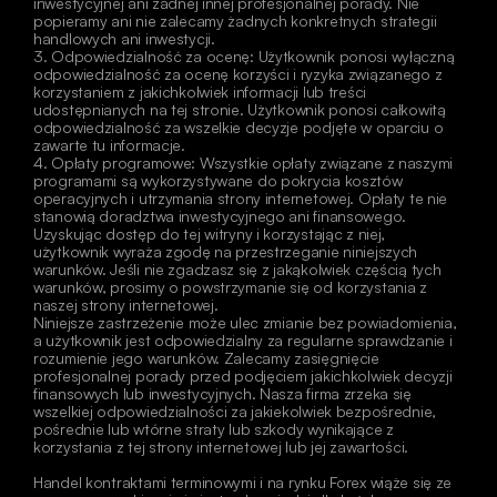
inwestycyjnej ani żadnej innej profesjonalnej porady. Nie 
popieramy ani nie zalecamy żadnych konkretnych strategii 
handlowych ani inwestycji.
3. Odpowiedzialność za ocenę: Użytkownik ponosi wyłączną 
odpowiedzialność za ocenę korzyści i ryzyka związanego z 
korzystaniem z jakichkolwiek informacji lub treści 
udostępnianych na tej stronie. Użytkownik ponosi całkowitą 
odpowiedzialność za wszelkie decyzje podjęte w oparciu o 
zawarte tu informacje.
4. Opłaty programowe: Wszystkie opłaty związane z naszymi 
programami są wykorzystywane do pokrycia kosztów 
operacyjnych i utrzymania strony internetowej. Opłaty te nie 
stanowią doradztwa inwestycyjnego ani finansowego.
Uzyskując dostęp do tej witryny i korzystając z niej, 
użytkownik wyraża zgodę na przestrzeganie niniejszych 
warunków. Jeśli nie zgadzasz się z jakąkolwiek częścią tych 
warunków, prosimy o powstrzymanie się od korzystania z 
naszej strony internetowej.
Niniejsze zastrzeżenie może ulec zmianie bez powiadomienia, 
a użytkownik jest odpowiedzialny za regularne sprawdzanie i 
rozumienie jego warunków. Zalecamy zasięgnięcie 
profesjonalnej porady przed podjęciem jakichkolwiek decyzji 
finansowych lub inwestycyjnych. Nasza firma zrzeka się 
wszelkiej odpowiedzialności za jakiekolwiek bezpośrednie, 
pośrednie lub wtórne straty lub szkody wynikające z 
korzystania z tej strony internetowej lub jej zawartości. 
Handel kontraktami terminowymi i na rynku Forex wiąże się ze 