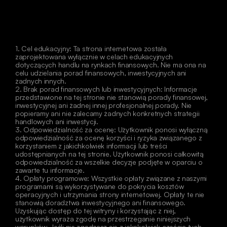
1. Cel edukacyjny: Ta strona internetowa została 
zaprojektowana wyłącznie w celach edukacyjnych 
dotyczących handlu na rynkach finansowych. Nie ma ona na 
celu udzielania porad finansowych, inwestycyjnych ani 
żadnych innych.
2. Brak porad finansowych lub inwestycyjnych: Informacje 
przedstawione na tej stronie nie stanowią porady finansowej, 
inwestycyjnej ani żadnej innej profesjonalnej porady. Nie 
popieramy ani nie zalecamy żadnych konkretnych strategii 
handlowych ani inwestycji.
3. Odpowiedzialność za ocenę: Użytkownik ponosi wyłączną 
odpowiedzialność za ocenę korzyści i ryzyka związanego z 
korzystaniem z jakichkolwiek informacji lub treści 
udostępnianych na tej stronie. Użytkownik ponosi całkowitą 
odpowiedzialność za wszelkie decyzje podjęte w oparciu o 
zawarte tu informacje.
4. Opłaty programowe: Wszystkie opłaty związane z naszymi 
programami są wykorzystywane do pokrycia kosztów 
operacyjnych i utrzymania strony internetowej. Opłaty te nie 
stanowią doradztwa inwestycyjnego ani finansowego.
Uzyskując dostęp do tej witryny i korzystając z niej, 
użytkownik wyraża zgodę na przestrzeganie niniejszych 
warunków. Jeśli nie zgadzasz się z jakąkolwiek częścią tych 