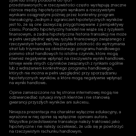
przedstawionych; w rzeczywistości często występują znaczne 
różnice między hipotetycznymi wynikami a rzeczywistymi 
wynikami osiągniętymi później przez konkretny program 
transakcyjny. Jednym z ograniczeń hipotetycznych wyników 
jest to, że są one zazwyczaj przygotowywane z perspektywy 
czasu. Ponadto hipotetyczny handel nie wiąże się z ryzykiem 
finansowym, a żadna hipotetyczna historia transakcji nie może 
w pełni uwzględnić wpływu ryzyka finansowego związanego z 
rzeczywistym handlem. Na przykład zdolność do wytrzymania 
strat lub trzymania się określonego programu handlowego 
pomimo strat handlowych to istotne czynniki, które mogą 
również negatywnie wpłynąć na rzeczywiste wyniki handlowe. 
Istnieje wiele innych czynników związanych z rynkami ogólnie 
lub z wdrażaniem konkretnego programu handlowego, 
których nie można w pełni uwzględnić przy sporządzaniu 
hipotetycznych wyników, a które mogą negatywnie wpłynąć 
na wyniki handlowe. 
Opinie zamieszczone na tej stronie internetowej mogą nie 
odzwierciedlać sytuacji innych klientów i nie stanowią 
gwarancji przyszłych wyników ani sukcesu. 
Niniejsza prezentacja ma charakter wyłącznie edukacyjny, a 
wyrażone w niej opinie są wyłącznie opiniami autora. 
Wszystkie przedstawione transakcje należy traktować jako 
hipotetyczne i nie należy oczekiwać, że uda się je powtórzyć 
na rzeczywistym rachunku handlowym. 