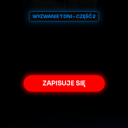
WYZWANIE 7 DNI - CZĘŚĆ 2
Jak
powtórzyć
moje
wyniki
na
nowym
AI
systemie
MOE
Insight
i
połączyć
to
z
autorskimi
setupami?
Zapisz
się
na
zamknięty
LIVE
i
poznaj
plan
na
7
dni
aby
zacząć
zarabiać
z
AI
Tradingu
ZAPISUJE SIĘ
LIVE
ONLINE
03.08,
19:00