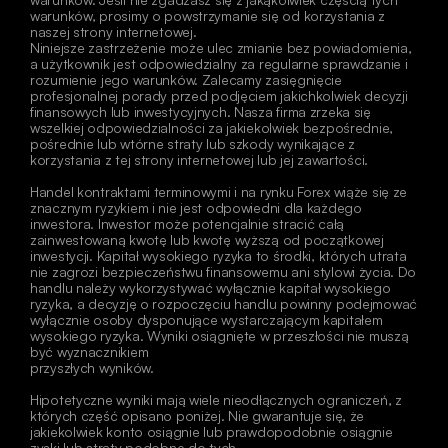
warunków, prosimy o powstrzymanie się od korzystania z 
naszej strony internetowej.
Niniejsze zastrzeżenie może ulec zmianie bez powiadomienia, 
a użytkownik jest odpowiedzialny za regularne sprawdzanie i 
rozumienie jego warunków. Zalecamy zasięgnięcie 
profesjonalnej porady przed podjęciem jakichkolwiek decyzji 
finansowych lub inwestycyjnych. Nasza firma zrzeka się 
wszelkiej odpowiedzialności za jakiekolwiek bezpośrednie, 
pośrednie lub wtórne straty lub szkody wynikające z 
korzystania z tej strony internetowej lub jej zawartości. 
Handel kontraktami terminowymi i na rynku Forex wiąże się ze 
znacznym ryzykiem i nie jest odpowiedni dla każdego 
inwestora. Inwestor może potencjalnie stracić całą 
zainwestowaną kwotę lub kwotę wyższą od początkowej 
inwestycji. Kapitał wysokiego ryzyka to środki, których utrata 
nie zagrozi bezpieczeństwu finansowemu ani stylowi życia. Do 
handlu należy wykorzystywać wyłącznie kapitał wysokiego 
ryzyka, a decyzję o rozpoczęciu handlu powinny podejmować 
wyłącznie osoby dysponujące wystarczającym kapitałem 
wysokiego ryzyka. Wyniki osiągnięte w przeszłości nie muszą 
być wyznacznikiem
przyszłych wyników.
Hipotetyczne wyniki mają wiele nieodłącznych ograniczeń, z 
których część opisano poniżej. Nie gwarantuje się, że 
jakiekolwiek konto osiągnie lub prawdopodobnie osiągnie 
zyski lub straty podobne do tych