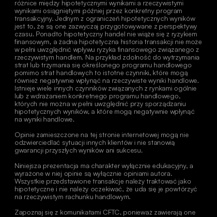
różnice między hipotetycznymi wynikami a rzeczywistymi 
wynikami osiągniętymi później przez konkretny program 
transakcyjny. Jednym z ograniczeń hipotetycznych wyników 
jest to, że są one zazwyczaj przygotowywane z perspektywy 
czasu. Ponadto hipotetyczny handel nie wiąże się z ryzykiem 
finansowym, a żadna hipotetyczna historia transakcji nie może 
w pełni uwzględnić wpływu ryzyka finansowego związanego z 
rzeczywistym handlem. Na przykład zdolność do wytrzymania 
strat lub trzymania się określonego programu handlowego 
pomimo strat handlowych to istotne czynniki, które mogą 
również negatywnie wpłynąć na rzeczywiste wyniki handlowe. 
Istnieje wiele innych czynników związanych z rynkami ogólnie 
lub z wdrażaniem konkretnego programu handlowego, 
których nie można w pełni uwzględnić przy sporządzaniu 
hipotetycznych wyników, a które mogą negatywnie wpłynąć 
na wyniki handlowe. 
Opinie zamieszczone na tej stronie internetowej mogą nie 
odzwierciedlać sytuacji innych klientów i nie stanowią 
gwarancji przyszłych wyników ani sukcesu. 
Niniejsza prezentacja ma charakter wyłącznie edukacyjny, a 
wyrażone w niej opinie są wyłącznie opiniami autora. 
Wszystkie przedstawione transakcje należy traktować jako 
hipotetyczne i nie należy oczekiwać, że uda się je powtórzyć 
na rzeczywistym rachunku handlowym. 
Zapoznaj się z komunikatami CFTC, ponieważ zawierają one 