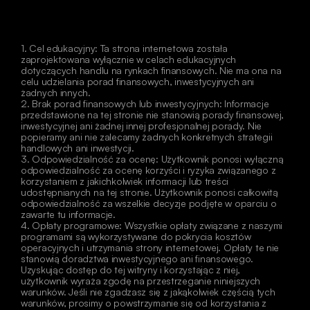
1. Cel edukacyjny: Ta strona internetowa została 
zaprojektowana wyłącznie w celach edukacyjnych 
dotyczących handlu na rynkach finansowych. Nie ma ona na 
celu udzielania porad finansowych, inwestycyjnych ani 
żadnych innych.
2. Brak porad finansowych lub inwestycyjnych: Informacje 
przedstawione na tej stronie nie stanowią porady finansowej, 
inwestycyjnej ani żadnej innej profesjonalnej porady. Nie 
popieramy ani nie zalecamy żadnych konkretnych strategii 
handlowych ani inwestycji.
3. Odpowiedzialność za ocenę: Użytkownik ponosi wyłączną 
odpowiedzialność za ocenę korzyści i ryzyka związanego z 
korzystaniem z jakichkolwiek informacji lub treści 
udostępnianych na tej stronie. Użytkownik ponosi całkowitą 
odpowiedzialność za wszelkie decyzje podjęte w oparciu o 
zawarte tu informacje.
4. Opłaty programowe: Wszystkie opłaty związane z naszymi 
programami są wykorzystywane do pokrycia kosztów 
operacyjnych i utrzymania strony internetowej. Opłaty te nie 
stanowią doradztwa inwestycyjnego ani finansowego.
Uzyskując dostęp do tej witryny i korzystając z niej, 
użytkownik wyraża zgodę na przestrzeganie niniejszych 
warunków. Jeśli nie zgadzasz się z jakąkolwiek częścią tych 
warunków, prosimy o powstrzymanie się od korzystania z 