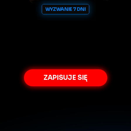
WYZWANIE 7 DNI
Jak
powtórzyć
moje
wyniki
na
nowym
AI
systemie
MOE
Insight
i
połączyć
to
z
autorskimi
setupami?
Zapisz
się
na
zamknięty
LIVE
i
poznaj
plan
na
7
dni
aby
zacząć
zarabiać
z
AI
Tradingu
ZAPISUJE SIĘ
LIVE
ONLINE
22.06,
19:00