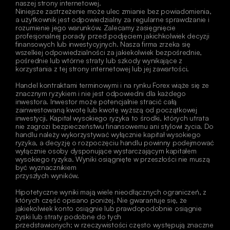
naszej strony internetowej.
Niniejsze zastrzeżenie może ulec zmianie bez powiadomienia, 
a użytkownik jest odpowiedzialny za regularne sprawdzanie i 
rozumienie jego warunków. Zalecamy zasięgnięcie 
profesjonalnej porady przed podjęciem jakichkolwiek decyzji 
finansowych lub inwestycyjnych. Nasza firma zrzeka się 
wszelkiej odpowiedzialności za jakiekolwiek bezpośrednie, 
pośrednie lub wtórne straty lub szkody wynikające z 
korzystania z tej strony internetowej lub jej zawartości. 
Handel kontraktami terminowymi i na rynku Forex wiąże się ze 
znacznym ryzykiem i nie jest odpowiedni dla każdego 
inwestora. Inwestor może potencjalnie stracić całą 
zainwestowaną kwotę lub kwotę wyższą od początkowej 
inwestycji. Kapitał wysokiego ryzyka to środki, których utrata 
nie zagrozi bezpieczeństwu finansowemu ani stylowi życia. Do 
handlu należy wykorzystywać wyłącznie kapitał wysokiego 
ryzyka, a decyzję o rozpoczęciu handlu powinny podejmować 
wyłącznie osoby dysponujące wystarczającym kapitałem 
wysokiego ryzyka. Wyniki osiągnięte w przeszłości nie muszą 
być wyznacznikiem
przyszłych wyników.
Hipotetyczne wyniki mają wiele nieodłącznych ograniczeń, z 
których część opisano poniżej. Nie gwarantuje się, że 
jakiekolwiek konto osiągnie lub prawdopodobnie osiągnie 
zyski lub straty podobne do tych
przedstawionych; w rzeczywistości często występują znaczne 