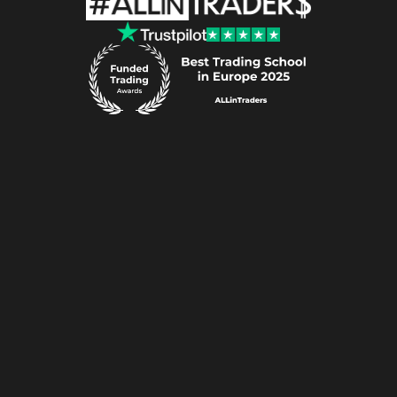
ALLin
Traders
P.S.A.​
ul.
Al.
Wojciecha
Korfantego
138A
40-156
Katowice
e-mail:
support@allintraders.pl
REGON:
521013344
•
NIP:
6343005951
Ryzyko
Polityka
Plików
Cookies
Polityka
Prywatności
Regulamin
Serwisu
Regulamin
Produktów
Przetwarzanie
Danych
Osobowych
Poradnik
Świadomego
Inwestora
Regulamin
ALLinCAMP
2026
Regulamin
Konferencja
Traderów
2026