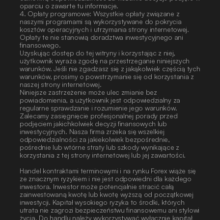
oparciu o zawarte tu informacje.
4. Opłaty programowe: Wszystkie opłaty związane z 
naszymi programami są wykorzystywane do pokrycia 
kosztów operacyjnych i utrzymania strony internetowej. 
Opłaty te nie stanowią doradztwa inwestycyjnego ani 
finansowego.
Uzyskując dostęp do tej witryny i korzystając z niej, 
użytkownik wyraża zgodę na przestrzeganie niniejszych 
warunków. Jeśli nie zgadzasz się z jakąkolwiek częścią tych 
warunków, prosimy o powstrzymanie się od korzystania z 
naszej strony internetowej.
Niniejsze zastrzeżenie może ulec zmianie bez 
powiadomienia, a użytkownik jest odpowiedzialny za 
regularne sprawdzanie i rozumienie jego warunków. 
Zalecamy zasięgnięcie profesjonalnej porady przed 
podjęciem jakichkolwiek decyzji finansowych lub 
inwestycyjnych. Nasza firma zrzeka się wszelkiej 
odpowiedzialności za jakiekolwiek bezpośrednie, 
pośrednie lub wtórne straty lub szkody wynikające z 
korzystania z tej strony internetowej lub jej zawartości. 
Handel kontraktami terminowymi i na rynku Forex wiąże się 
ze znacznym ryzykiem i nie jest odpowiedni dla każdego 
inwestora. Inwestor może potencjalnie stracić całą 
zainwestowaną kwotę lub kwotę wyższą od początkowej 
inwestycji. Kapitał wysokiego ryzyka to środki, których 
utrata nie zagrozi bezpieczeństwu finansowemu ani stylowi 
życia. Do handlu należy wykorzystywać wyłącznie kapitał 