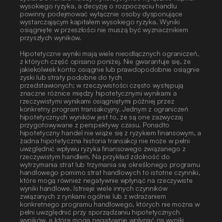
wysokiego ryzyka, a decyzję o rozpoczęciu handlu 
powinny podejmować wyłącznie osoby dysponujące 
wystarczającym kapitałem wysokiego ryzyka. Wyniki 
osiągnięte w przeszłości nie muszą być wyznacznikiem
przyszłych wyników.
Hipotetyczne wyniki mają wiele nieodłącznych ograniczeń, 
z których część opisano poniżej. Nie gwarantuje się, że 
jakiekolwiek konto osiągnie lub prawdopodobnie osiągnie 
zyski lub straty podobne do tych
przedstawionych; w rzeczywistości często występują 
znaczne różnice między hipotetycznymi wynikami a 
rzeczywistymi wynikami osiągniętymi później przez 
konkretny program transakcyjny. Jednym z ograniczeń 
hipotetycznych wyników jest to, że są one zazwyczaj 
przygotowywane z perspektywy czasu. Ponadto 
hipotetyczny handel nie wiąże się z ryzykiem finansowym, a 
żadna hipotetyczna historia transakcji nie może w pełni 
uwzględnić wpływu ryzyka finansowego związanego z 
rzeczywistym handlem. Na przykład zdolność do 
wytrzymania strat lub trzymania się określonego programu 
handlowego pomimo strat handlowych to istotne czynniki, 
które mogą również negatywnie wpłynąć na rzeczywiste 
wyniki handlowe. Istnieje wiele innych czynników 
związanych z rynkami ogólnie lub z wdrażaniem 
konkretnego programu handlowego, których nie można w 
pełni uwzględnić przy sporządzaniu hipotetycznych 
wyników, a które mogą negatywnie wpłynąć na wyniki 