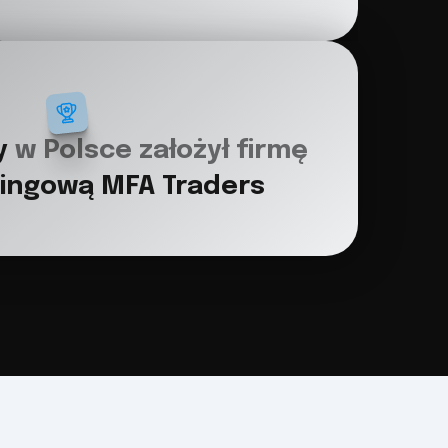
y 
w Polsce założył firmę 
dingową MFA Traders