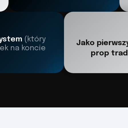
system 
(który 
Jako pierwsz
ek na koncie 
prop tra