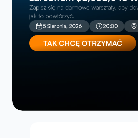
Zapisz się na darmowe warsztaty, aby dow
jak to powtórzyć.
5 Sierpnia, 2026 
20:00
TAK CHCĘ OTRZYMAĆ
Wyceniany na ponad $31 milionów
jest głównym udziałowcem AIT