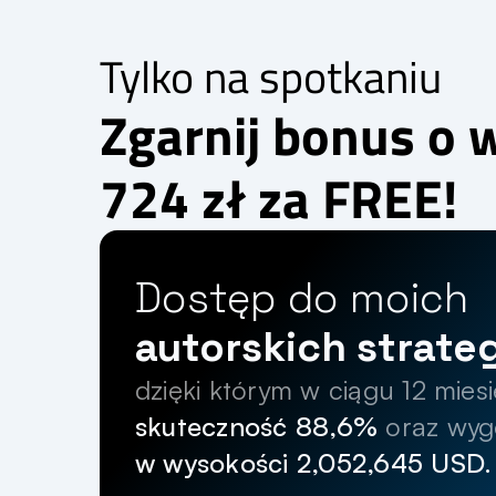
Tylko na spotkaniu
Zgarnij bonus o 
724 zł za FREE!
Dostęp do moich 
autorskich strateg
skuteczność 88,6%
 oraz wy
w wysokości 2,052,645 USD.