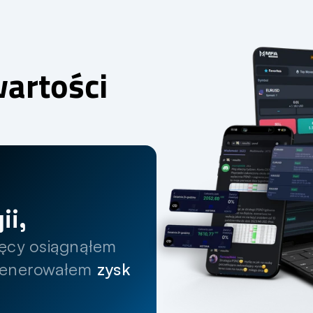
wartości
ii,
dzięki którym w ciągu 12 miesięcy osiągnąłem 
generowałem 
zysk 