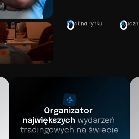
0
0
lat na rynku
uczn
Organizator 
największych 
wydarzeń 
tradingowych na świecie