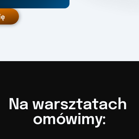
ię
Na warsztatach 
omówimy: