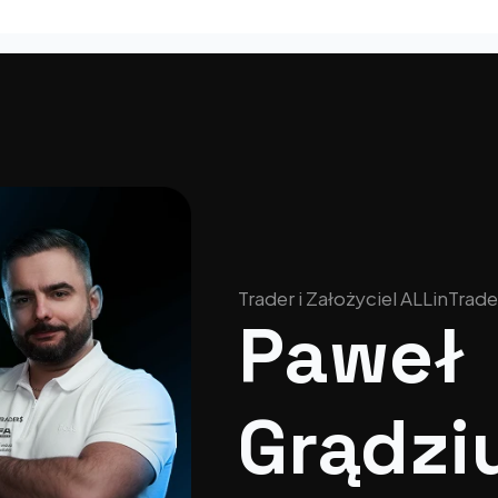
Trader i Założyciel ALLinTrade
Paweł 
Grądzi