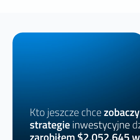
Kto jeszcze chce
zobaczy
strategie
inwestycyjne
d
zarobiłem $2,052,645 w