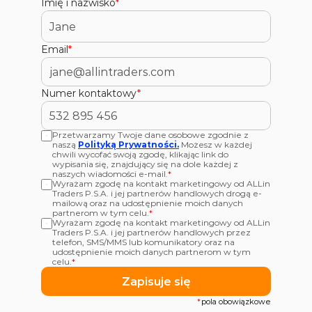
Imię i nazwisko
*
Email
*
Numer kontaktowy
*
Przetwarzamy Twoje dane osobowe zgodnie z 
naszą 
Polityką Prywatności.
Możesz w każdej 
chwili wycofać swoją zgodę, klikając link do 
wypisania się, znajdujący się na dole każdej z 
naszych wiadomości e-mail.
*
Wyrażam zgodę na kontakt marketingowy od ALLin 
Traders P.S.A. i jej partnerów handlowych drogą e-
mailową oraz na udostępnienie moich danych 
partnerom w tym celu.
*
Wyrażam zgodę na kontakt marketingowy od ALLin 
Traders P.S.A. i jej partnerów handlowych przez 
telefon, SMS/MMS lub komunikatory oraz na 
udostępnienie moich danych partnerom w tym 
celu.
*
Zapisuje się
*
pola obowiązkowe