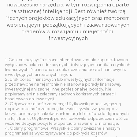
nowoczesne narzędzia, w tym rozwiązania oparte 
na sztucznej inteligencji. Jest również twórcą 
licznych projektów edukacyjnych oraz mentorem 
wspierającym początkujących i zaawansowanych 
traderów w rozwijaniu umiejętności 
inwestycyjnych.
1. Cel edukacyjny: Ta strona internetowa została zaprojektowana 
wyłącznie w celach edukacyjnych dotyczących handlu na rynkach 
finansowych. Nie ma ona na celu udzielania porad finansowych, 
inwestycyjnych ani żadnych innych.
2. Brak porad finansowych lub inwestycyjnych: Informacje 
przedstawione na tej stronie nie stanowią porady finansowej, 
inwestycyjnej ani żadnej innej profesjonalnej porady. Nie 
popieramy ani nie zalecamy żadnych konkretnych strategii 
handlowych ani inwestycji.
3. Odpowiedzialność za ocenę: Użytkownik ponosi wyłączną 
odpowiedzialność za ocenę korzyści i ryzyka związanego z 
korzystaniem z jakichkolwiek informacji lub treści udostępnianych 
na tej stronie. Użytkownik ponosi całkowitą odpowiedzialność za 
wszelkie decyzje podjęte w oparciu o zawarte tu informacje.
4. Opłaty programowe: Wszystkie opłaty związane z naszymi 
programami są wykorzystywane do pokrycia kosztów 