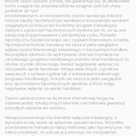
których część opisano poniżej. Nie gwarantuje się, że jakiekolwiek 
konto osiągnie lub prawdopodobnie osiągnie zyski lub straty 
podobne do tych
przedstawionych; w rzeczywistości często występują znaczne 
różnice między hipotetycznymi wynikami a rzeczywistymi wynikami 
osiągniętymi później przez konkretny program transakcyjny. 
Jednym z ograniczeń hipotetycznych wyników jest to, że są one 
zazwyczaj przygotowywane z perspektywy czasu. Ponadto 
hipotetyczny handel nie wiąże się z ryzykiem finansowym, a żadna 
hipotetyczna historia transakcji nie może w pełni uwzględnić 
wpływu ryzyka finansowego związanego z rzeczywistym handlem. 
Na przykład zdolność do wytrzymania strat lub trzymania się 
określonego programu handlowego pomimo strat handlowych to 
istotne czynniki, które mogą również negatywnie wpłynąć na 
rzeczywiste wyniki handlowe. Istnieje wiele innych czynników 
związanych z rynkami ogólnie lub z wdrażaniem konkretnego 
programu handlowego, których nie można w pełni uwzględnić 
przy sporządzaniu hipotetycznych wyników, a które mogą 
negatywnie wpłynąć na wyniki handlowe. 
Opinie zamieszczone na tej stronie internetowej mogą nie 
odzwierciedlać sytuacji innych klientów i nie stanowią gwarancji 
przyszłych wyników ani sukcesu. 
Niniejsza prezentacja ma charakter wyłącznie edukacyjny, a 
wyrażone w niej opinie są wyłącznie opiniami autora. Wszystkie 
przedstawione transakcje należy traktować jako hipotetyczne i nie 
należy oczekiwać, że uda się je powtórzyć na rzeczywistym 