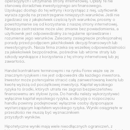
operacyjnych i utrzymania strony internetowej. Opłaty te nie 
stanowią doradztwa inwestycyjnego ani finansowego.
Uzyskując dostęp do tej witryny i korzystając z niej, użytkownik 
wyraża zgodę na przestrzeganie niniejszych warunków. Jeśli nie 
zgadzasz się z jakąkolwiek częścią tych warunków, prosimy o 
powstrzymanie się od korzystania z naszej strony internetowej.
Niniejsze zastrzeżenie może ulec zmianie bez powiadomienia, a 
użytkownik jest odpowiedzialny za regularne sprawdzanie i 
rozumienie jego warunków. Zalecamy zasięgnięcie profesjonalnej 
porady przed podjęciem jakichkolwiek decyzji finansowych lub 
inwestycyjnych. Nasza firma zrzeka się wszelkiej odpowiedzialności 
za jakiekolwiek bezpośrednie, pośrednie lub wtórne straty lub 
szkody wynikające z korzystania z tej strony internetowej lub jej 
zawartości. 
Handel kontraktami terminowymi i na rynku Forex wiąże się ze 
znacznym ryzykiem i nie jest odpowiedni dla każdego inwestora. 
Inwestor może potencjalnie stracić całą zainwestowaną kwotę lub 
kwotę wyższą od początkowej inwestycji. Kapitał wysokiego 
ryzyka to środki, których utrata nie zagrozi bezpieczeństwu 
finansowemu ani stylowi życia. Do handlu należy wykorzystywać 
wyłącznie kapitał wysokiego ryzyka, a decyzję o rozpoczęciu 
handlu powinny podejmować wyłącznie osoby dysponujące 
wystarczającym kapitałem wysokiego ryzyka. Wyniki osiągnięte w 
przeszłości nie muszą być wyznacznikiem
przyszłych wyników.
Hipotetyczne wyniki mają wiele nieodłącznych ograniczeń, z 