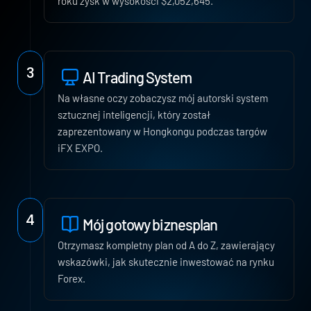
roku zysk w wysokości $2,052,645.
3
AI Trading System
Na własne oczy zobaczysz mój autorski system 
sztucznej inteligencji, który został 
zaprezentowany w Hongkongu podczas targów 
iFX EXPO.
4
Mój gotowy biznesplan
Otrzymasz kompletny plan od A do Z, zawierający 
wskazówki, jak skutecznie inwestować na rynku 
Forex.