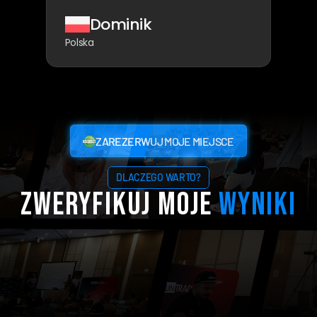
Dominik
Polska
Aktualnie
to 800
000
zł.
Muszę
tylko
dokończyć
okres
wypowiedzenia
w
pracy.
ZAREZERWUJ MOJE MIEJSCE
ZAREZERWUJ MOJE MIEJSCE
✓
Całkowicie
za
darmo
|
✓
90
minut
wiedzy
|
✓
Bonusy
DLACZEGO WARTO?
Zweryfikuj moje 
wyniki