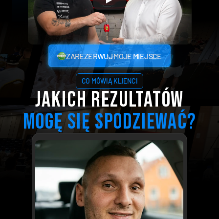
ZAREZERWUJ MOJE MIEJSCE
ZAREZERWUJ MOJE MIEJSCE
✓
Całkowicie
za
darmo
|
✓
90
minut
wiedzy
|
✓
Bonusy
CO MÓWIĄ KLIENCI
JAKICH REZULTATÓW
mOGĘ SIĘ SPODZIEWAĆ?