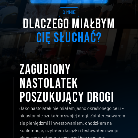
ZAREZERWUJ MOJE MIEJSCE
✓
Całkowicie
za
darmo
|
✓
90
minut
wiedzy
|
✓
Bonusy
O MNIE
DLACZEGO MIAŁBYM
CIĘ SŁUCHAĆ?
Zagubiony 
nastolatek 
poszukujący drogi
Jako nastolatek nie miałem jasno określonego celu – 
nieustannie szukałem swojej drogi. Zainteresowałem 
się pieniędzmi i inwestowaniem: chodziłem na 
konferencje, czytałem książki i testowałem swoje 
pierwsze strategie, zazwyczaj bez rezultatu.