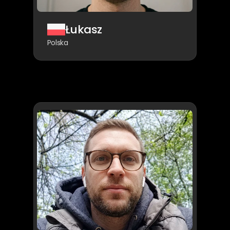
Łukasz
Polska
Byłem
w
Niemczech
na
delegacji,
w
pracy.
Pracowałem
po
12
godzin
dziennie,
7
dni
w
tygodniu.