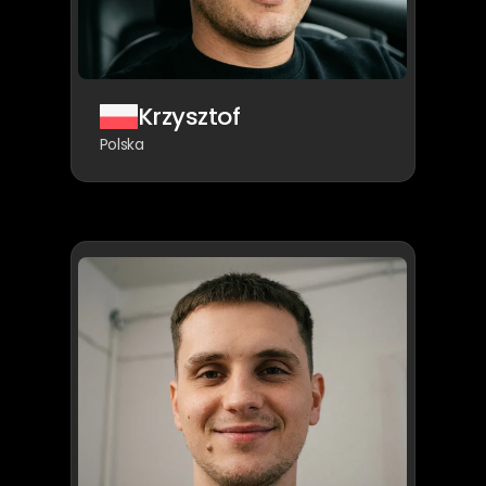
Krzysztof
Polska
Mój
trading
bardziej
przypominał
hazard,
jeśli
można
tak
powiedzieć.