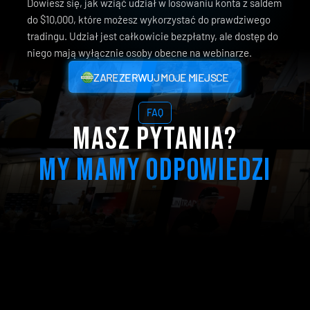
Dowiesz się, jak wziąć udział w losowaniu konta z saldem
do $10,000, które możesz wykorzystać do prawdziwego
tradingu. Udział jest całkowicie bezpłatny, ale dostęp do
niego mają wyłącznie osoby obecne na webinarze.
ZAREZERWUJ MOJE MIEJSCE
ZAREZERWUJ MOJE MIEJSCE
✓
Całkowicie
za
darmo
|
✓
90
minut
wiedzy
|
✓
Bonusy
FAQ
Masz pytania?
My mamy odpowiedzi
Czy udział w spotkaniu jest bezpłatny?
Dlaczego robisz to za darmo, skoro 
zarabiasz na handlu?