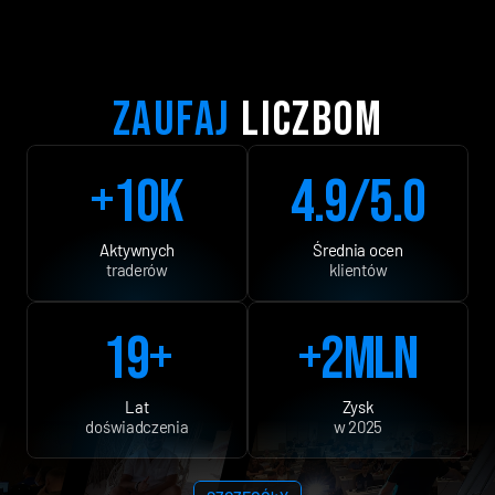
ZAUFAJ
 LICZBOM
+10K
4.9/5.0
Aktywnych
Średnia ocen
traderów
klientów
19+
+2mln
Lat
Zysk
doświadczenia
w 2025