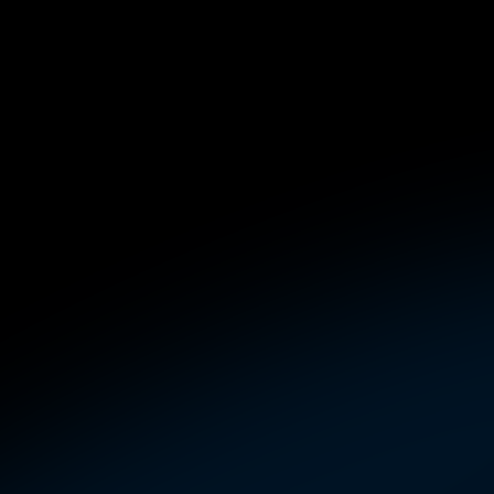
Jak długo potrwa spotkanie?
Czy spotkanie będzie nagrywane?
Jak mogę odebrać swoje bonusy?
Czy te zajęcia są przeznaczone dla osób 
zupełnie początkujących?
Czy mogę nauczyć się tego 
samodzielnie?
A co, jeśli żadna z proponowanych 
godzin spotkania mi nie pasuje?