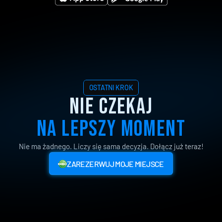
OSTATNI KROK
NIE CZEKAJ
NA LEPSZY MOMENT
Nie ma żadnego. Liczy się sama decyzja. Dołącz już teraz!
ZAREZERWUJ MOJE MIEJSCE
ZAREZERWUJ MOJE MIEJSCE
✓
Całkowicie
za
darmo
|
✓
90
minut
wiedzy
|
✓
Bonusy