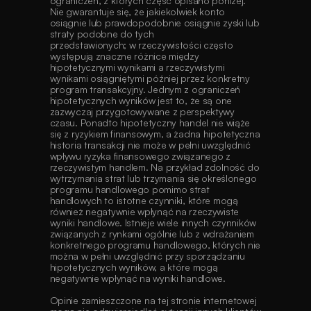
ograniczeń, z których część opisano poniżej. 
Nie gwarantuje się, że jakiekolwiek konto 
osiągnie lub prawdopodobnie osiągnie zyski lub 
straty podobne do tych
przedstawionych; w rzeczywistości często 
występują znaczne różnice między 
hipotetycznymi wynikami a rzeczywistymi 
wynikami osiągniętymi później przez konkretny 
program transakcyjny. Jednym z ograniczeń 
hipotetycznych wyników jest to, że są one 
zazwyczaj przygotowywane z perspektywy 
czasu. Ponadto hipotetyczny handel nie wiąże 
się z ryzykiem finansowym, a żadna hipotetyczna 
historia transakcji nie może w pełni uwzględnić 
wpływu ryzyka finansowego związanego z 
rzeczywistym handlem. Na przykład zdolność do 
wytrzymania strat lub trzymania się określonego 
programu handlowego pomimo strat 
handlowych to istotne czynniki, które mogą 
również negatywnie wpłynąć na rzeczywiste 
wyniki handlowe. Istnieje wiele innych czynników 
związanych z rynkami ogólnie lub z wdrażaniem 
konkretnego programu handlowego, których nie 
można w pełni uwzględnić przy sporządzaniu 
hipotetycznych wyników, a które mogą 
negatywnie wpłynąć na wyniki handlowe. 
Opinie zamieszczone na tej stronie internetowej 