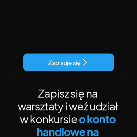
„Czy aby handlować trzeba rzucić 
pracę?"
„Mam małe zarobki – czy stać 
mnie na to?"
Zapisuje się
Zapisz się na 
warsztaty i weź udział 
w konkursie 
o konto 
handlowe na 