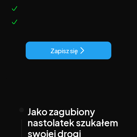
bez doświadczenia - konkretny plan działania
Jak system AI skraca ścieżkę nauki do 
minimum, zamiast czekać, możesz działać już 
jutro
Dlaczego psychologia bezpieczeństwa to 
klucz - gdy chcesz wrócić do domu bez obaw
Usłyszysz nie tylko teorię, ale i PROCES, który 
zmienia życie Polaków za granicą.
Zapisz się
Zapisz się i weź udział w konkursie o konto 
handlowe na $10,000!
Jako zagubiony 
nastolatek szukałem 
swojej drogi