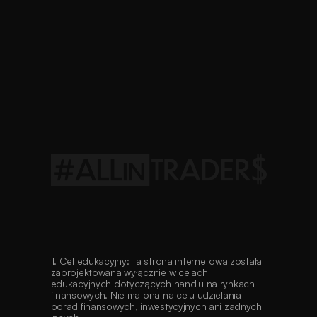
Regulamin
Serwisu
Regulamin
Produktów
Przetwarzanie
Danych
Osobowych
Poradnik
Świadomego
Inwestora
Regulamin
ALLinCAMP
2026
Regulamin
Konferencja
Traderów
2026
1. Cel edukacyjny: Ta strona internetowa została 
zaprojektowana wyłącznie w celach 
edukacyjnych dotyczących handlu na rynkach 
finansowych. Nie ma ona na celu udzielania 
porad finansowych, inwestycyjnych ani żadnych 