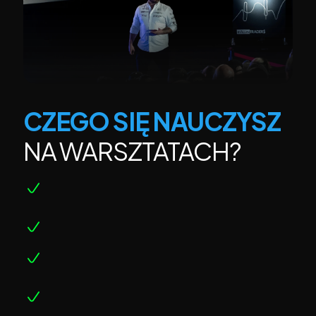
CZEGO SIĘ NAUCZYSZ
NA WARSZTATACH?
Poznasz autorską strategię, z której 
korzystam osobiście oraz inni traderzy z 
Norwegii
Jak działa rynek i kto tak naprawdę na nim 
zarabia?
Ile kapitału realnie potrzebujesz i jak zacząć 