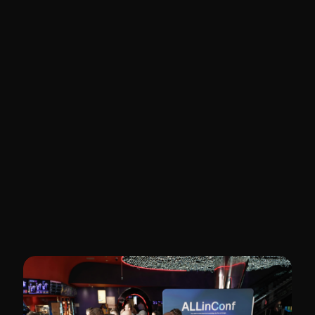
Jak 
Polacy w Norwegii
budują 
dodatkowy dochód obok 
pracy 
w 2026
Kliknij poniższy przycisk, aby zarejestrować 
się na spotkanie online, 
które odbędzie się 
w  najbliższą Środę  o godz. 20:00
Zapisuje się