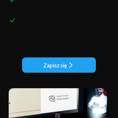
Chcesz być blisko rodziny i znajomych – a nie 
spędzać życie w pracy na obcej ziemi
Czujesz kryzys na rynku pracy i stres 24/7 – 
nawet poza godzinami nie masz spokoju, 
chcesz stabilność niezależnie od 
pracodawcy
Chcesz budować dochód pasywny, który 
pozwoli Ci wrócić do domu bez obaw 
finansowych
Jeśli chociaż jeden punkt opisuje Twoją 
sytuację
, zapisz się już teraz za darmo, gdyż 
liczba miejsc jest mocno ograniczona. 
Zapisz się
To 
spotkanie zmieni Twoje spojrzenie na 
możliwości
.