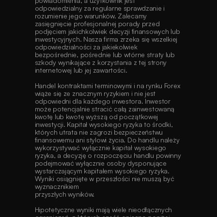
powiadomienia, a użytkownik jest 
odpowiedzialny za regularne sprawdzanie i 
rozumienie jego warunków. Zalecamy 
zasięgnięcie profesjonalnej porady przed 
podjęciem jakichkolwiek decyzji finansowych lub 
inwestycyjnych. Nasza firma zrzeka się wszelkiej 
odpowiedzialności za jakiekolwiek 
bezpośrednie, pośrednie lub wtórne straty lub 
szkody wynikające z korzystania z tej strony 
internetowej lub jej zawartości. 
Handel kontraktami terminowymi i na rynku Forex 
wiąże się ze znacznym ryzykiem i nie jest 
odpowiedni dla każdego inwestora. Inwestor 
może potencjalnie stracić całą zainwestowaną 
kwotę lub kwotę wyższą od początkowej 
inwestycji. Kapitał wysokiego ryzyka to środki, 
których utrata nie zagrozi bezpieczeństwu 
finansowemu ani stylowi życia. Do handlu należy 
wykorzystywać wyłącznie kapitał wysokiego 
ryzyka, a decyzję o rozpoczęciu handlu powinny 
podejmować wyłącznie osoby dysponujące 
wystarczającym kapitałem wysokiego ryzyka. 
Wyniki osiągnięte w przeszłości nie muszą być 
wyznacznikiem
przyszłych wyników.
Hipotetyczne wyniki mają wiele nieodłącznych 