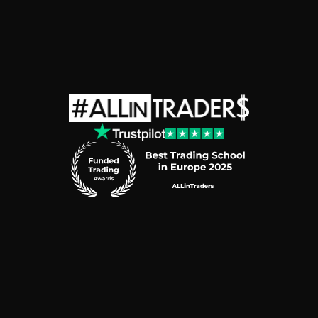
ALLin
Traders
P.S.A.​
ul.
Al.
Wojciecha
Korfantego
138A
40-156
Katowice
e-mail:
support@allintraders.pl
REGON:
521013344
•
NIP:
6343005951
Ryzyko
Polityka
Plików
Cookies
Polityka
Prywatności