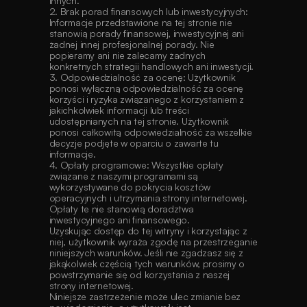
innych.
2. Brak porad finansowych lub inwestycyjnych: 
Informacje przedstawione na tej stronie nie 
stanowią porady finansowej, inwestycyjnej ani 
żadnej innej profesjonalnej porady. Nie 
popieramy ani nie zalecamy żadnych 
konkretnych strategii handlowych ani inwestycji.
3. Odpowiedzialność za ocenę: Użytkownik 
ponosi wyłączną odpowiedzialność za ocenę 
korzyści i ryzyka związanego z korzystaniem z 
jakichkolwiek informacji lub treści 
udostępnianych na tej stronie. Użytkownik 
ponosi całkowitą odpowiedzialność za wszelkie 
decyzje podjęte w oparciu o zawarte tu 
informacje.
4. Opłaty programowe: Wszystkie opłaty 
związane z naszymi programami są 
wykorzystywane do pokrycia kosztów 
operacyjnych i utrzymania strony internetowej. 
Opłaty te nie stanowią doradztwa 
inwestycyjnego ani finansowego.
Uzyskując dostęp do tej witryny i korzystając z 
niej, użytkownik wyraża zgodę na przestrzeganie 
niniejszych warunków. Jeśli nie zgadzasz się z 
jakąkolwiek częścią tych warunków, prosimy o 
powstrzymanie się od korzystania z naszej 
strony internetowej.
Niniejsze zastrzeżenie może ulec zmianie bez 