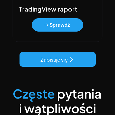
TradingView raport
Sprawdź
Zapisuje się
Częste
 pytania 
i wątpliwości