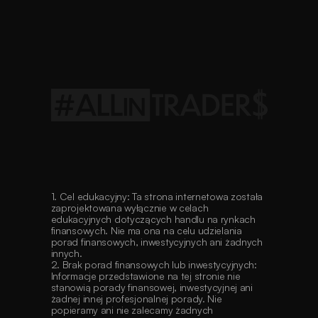
Regulamin
ALLinCAMP
2026
Regulamin
Konferencja
Traderów
2026
1. Cel edukacyjny: Ta strona internetowa została 
zaprojektowana wyłącznie w celach 
edukacyjnych dotyczących handlu na rynkach 
finansowych. Nie ma ona na celu udzielania 
porad finansowych, inwestycyjnych ani żadnych 
innych.
2. Brak porad finansowych lub inwestycyjnych: 
Informacje przedstawione na tej stronie nie 
stanowią porady finansowej, inwestycyjnej ani 
żadnej innej profesjonalnej porady. Nie 
popieramy ani nie zalecamy żadnych 