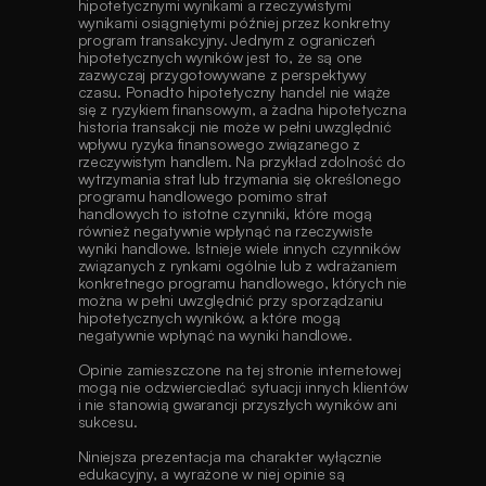
hipotetycznymi wynikami a rzeczywistymi 
wynikami osiągniętymi później przez konkretny 
program transakcyjny. Jednym z ograniczeń 
hipotetycznych wyników jest to, że są one 
zazwyczaj przygotowywane z perspektywy 
czasu. Ponadto hipotetyczny handel nie wiąże 
się z ryzykiem finansowym, a żadna hipotetyczna 
historia transakcji nie może w pełni uwzględnić 
wpływu ryzyka finansowego związanego z 
rzeczywistym handlem. Na przykład zdolność do 
wytrzymania strat lub trzymania się określonego 
programu handlowego pomimo strat 
handlowych to istotne czynniki, które mogą 
również negatywnie wpłynąć na rzeczywiste 
wyniki handlowe. Istnieje wiele innych czynników 
związanych z rynkami ogólnie lub z wdrażaniem 
konkretnego programu handlowego, których nie 
można w pełni uwzględnić przy sporządzaniu 
hipotetycznych wyników, a które mogą 
negatywnie wpłynąć na wyniki handlowe. 
Opinie zamieszczone na tej stronie internetowej 
mogą nie odzwierciedlać sytuacji innych klientów 
i nie stanowią gwarancji przyszłych wyników ani 
sukcesu. 
Niniejsza prezentacja ma charakter wyłącznie 
edukacyjny, a wyrażone w niej opinie są 