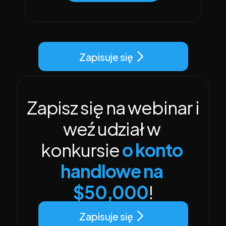
Zapisuje się
Zapisz się na webinar i 
weź udział w 
konkursie 
o konto 
handlowe na 
$50,000
!
Zapisuje się