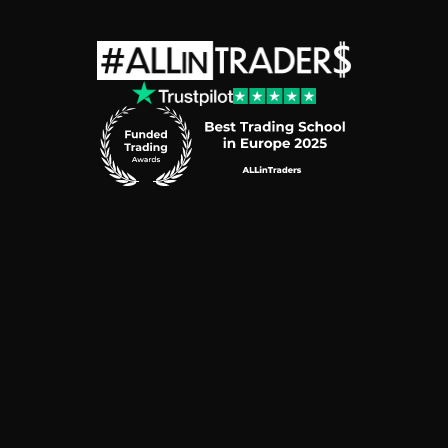
ALLin
Traders
P.S.A.​
ul.
Al.
Wojciecha
Korfantego
138A
40-156
Katowice
e-mail:
support@allintraders.pl
REGON:
521013344
•
NIP:
6343005951
Ryzyko
Polityka
Plików
Cookies
Polityka
Prywatności
Regulamin
Serwisu
Regulamin
Produktów
Przetwarzanie
Danych
Osobowych
Poradnik
Świadomego
Inwestora