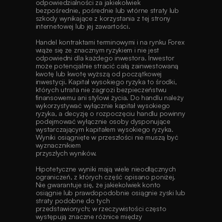
odpowiedzialności za jakiekolwiek 
bezpośrednie, pośrednie lub wtórne straty lub 
szkody wynikające z korzystania z tej strony 
internetowej lub jej zawartości. 
Handel kontraktami terminowymi i na rynku Forex 
wiąże się ze znacznym ryzykiem i nie jest 
odpowiedni dla każdego inwestora. Inwestor 
może potencjalnie stracić całą zainwestowaną 
kwotę lub kwotę wyższą od początkowej 
inwestycji. Kapitał wysokiego ryzyka to środki, 
których utrata nie zagrozi bezpieczeństwu 
finansowemu ani stylowi życia. Do handlu należy 
wykorzystywać wyłącznie kapitał wysokiego 
ryzyka, a decyzję o rozpoczęciu handlu powinny 
podejmować wyłącznie osoby dysponujące 
wystarczającym kapitałem wysokiego ryzyka. 
Wyniki osiągnięte w przeszłości nie muszą być 
wyznacznikiem
przyszłych wyników.
Hipotetyczne wyniki mają wiele nieodłącznych 
ograniczeń, z których część opisano poniżej. 
Nie gwarantuje się, że jakiekolwiek konto 
osiągnie lub prawdopodobnie osiągnie zyski lub 
straty podobne do tych
przedstawionych; w rzeczywistości często 
występują znaczne różnice między 