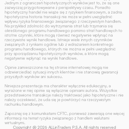
Jednym z ograniczeń hipotetycznych wyników jest to, że są one 
zazwyczaj przygotowywane z perspektywy czasu. Ponadto 
hipotetyczny handel nie wiąże się z ryzykiem finansowym, a żadna 
hipotetyczna historia transakcji nie może w pełni uwzględnić 
wpływu ryzyka finansowego związanego z rzeczywistym handlem. 
Na przykład zdolność do wytrzymania strat lub trzymania się 
określonego programu handlowego pomimo strat handlowych to 
istotne czynniki, które mogą również negatywnie wpłynąć na 
rzeczywiste wyniki handlowe. Istnieje wiele innych czynników 
związanych z rynkami ogólnie lub z wdrażaniem konkretnego 
programu handlowego, których nie można w pełni uwzględnić 
przy sporządzaniu hipotetycznych wyników, a które mogą 
negatywnie wpłynąć na wyniki handlowe. 
Opinie zamieszczone na tej stronie internetowej mogą nie 
odzwierciedlać sytuacji innych klientów i nie stanowią gwarancji 
przyszłych wyników ani sukcesu. 
Niniejsza prezentacja ma charakter wyłącznie edukacyjny, a 
wyrażone w niej opinie są wyłącznie opiniami autora. Wszystkie 
przedstawione transakcje należy traktować jako hipotetyczne i nie 
należy oczekiwać, że uda się je powtórzyć na rzeczywistym 
rachunku handlowym. 
Zapoznaj się z komunikatami CFTC, ponieważ zawierają one więcej 
informacji na temat ryzyka związanego z handlem walutami 
wirtualnymi.
Copyright @ 2026 ALLinTraders P.S.A​. All rights reserved