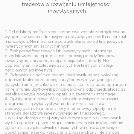
traderów w rozwijaniu umiejętności 
inwestycyjnych.
1. Cel edukacyjny: Ta strona internetowa została zaprojektowana 
wyłącznie w celach edukacyjnych dotyczących handlu na rynkach 
finansowych. Nie ma ona na celu udzielania porad finansowych, 
inwestycyjnych ani żadnych innych.
2. Brak porad finansowych lub inwestycyjnych: Informacje 
przedstawione na tej stronie nie stanowią porady finansowej, 
inwestycyjnej ani żadnej innej profesjonalnej porady. Nie 
popieramy ani nie zalecamy żadnych konkretnych strategii 
handlowych ani inwestycji.
3. Odpowiedzialność za ocenę: Użytkownik ponosi wyłączną 
odpowiedzialność za ocenę korzyści i ryzyka związanego z 
korzystaniem z jakichkolwiek informacji lub treści udostępnianych 
na tej stronie. Użytkownik ponosi całkowitą odpowiedzialność za 
wszelkie decyzje podjęte w oparciu o zawarte tu informacje.
4. Opłaty programowe: Wszystkie opłaty związane z naszymi 
programami są wykorzystywane do pokrycia kosztów 
operacyjnych i utrzymania strony internetowej. Opłaty te nie 
stanowią doradztwa inwestycyjnego ani finansowego.
Uzyskując dostęp do tej witryny i korzystając z niej, użytkownik 
wyraża zgodę na przestrzeganie niniejszych warunków. Jeśli nie 
zgadzasz się z jakąkolwiek częścią tych warunków, prosimy o 
powstrzymanie się od korzystania z naszej strony internetowej.