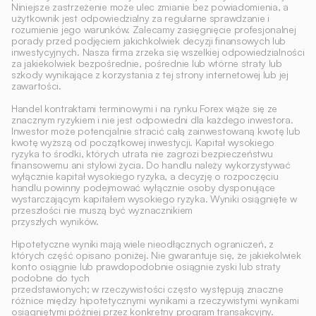
Niniejsze zastrzeżenie może ulec zmianie bez powiadomienia, a 
użytkownik jest odpowiedzialny za regularne sprawdzanie i 
rozumienie jego warunków. Zalecamy zasięgnięcie profesjonalnej 
porady przed podjęciem jakichkolwiek decyzji finansowych lub 
inwestycyjnych. Nasza firma zrzeka się wszelkiej odpowiedzialności 
za jakiekolwiek bezpośrednie, pośrednie lub wtórne straty lub 
szkody wynikające z korzystania z tej strony internetowej lub jej 
zawartości. 
Handel kontraktami terminowymi i na rynku Forex wiąże się ze 
znacznym ryzykiem i nie jest odpowiedni dla każdego inwestora. 
Inwestor może potencjalnie stracić całą zainwestowaną kwotę lub 
kwotę wyższą od początkowej inwestycji. Kapitał wysokiego 
ryzyka to środki, których utrata nie zagrozi bezpieczeństwu 
finansowemu ani stylowi życia. Do handlu należy wykorzystywać 
wyłącznie kapitał wysokiego ryzyka, a decyzję o rozpoczęciu 
handlu powinny podejmować wyłącznie osoby dysponujące 
wystarczającym kapitałem wysokiego ryzyka. Wyniki osiągnięte w 
przeszłości nie muszą być wyznacznikiem
przyszłych wyników.
Hipotetyczne wyniki mają wiele nieodłącznych ograniczeń, z 
których część opisano poniżej. Nie gwarantuje się, że jakiekolwiek 
konto osiągnie lub prawdopodobnie osiągnie zyski lub straty 
podobne do tych
przedstawionych; w rzeczywistości często występują znaczne 
różnice między hipotetycznymi wynikami a rzeczywistymi wynikami 
osiągniętymi później przez konkretny program transakcyjny. 