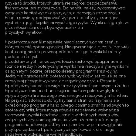
ryzyka to środki, których utrata nie zagrozi bezpieczeństwu 
finansowemu ani stylowi życia. Do handlu należy wykorzystywać 
wyłącznie kapitał wysokiego ryzyka, a decyzję o rozpoczęciu 
handlu powinny podejmować wyłącznie osoby dysponujące 
wystarczającym kapitałem wysokiego ryzyka. Wyniki osiągnięte w 
przeszłości nie muszą być wyznacznikiem
przyszłych wyników.
Hipotetyczne wyniki mają wiele nieodłącznych ograniczeń, z 
których część opisano poniżej. Nie gwarantuje się, że jakiekolwiek 
konto osiągnie lub prawdopodobnie osiągnie zyski lub straty 
podobne do tych
przedstawionych; w rzeczywistości często występują znaczne 
różnice między hipotetycznymi wynikami a rzeczywistymi wynikami 
osiągniętymi później przez konkretny program transakcyjny. 
Jednym z ograniczeń hipotetycznych wyników jest to, że są one 
zazwyczaj przygotowywane z perspektywy czasu. Ponadto 
hipotetyczny handel nie wiąże się z ryzykiem finansowym, a żadna 
hipotetyczna historia transakcji nie może w pełni uwzględnić 
wpływu ryzyka finansowego związanego z rzeczywistym handlem. 
Na przykład zdolność do wytrzymania strat lub trzymania się 
określonego programu handlowego pomimo strat handlowych to 
istotne czynniki, które mogą również negatywnie wpłynąć na 
rzeczywiste wyniki handlowe. Istnieje wiele innych czynników 
związanych z rynkami ogólnie lub z wdrażaniem konkretnego 
programu handlowego, których nie można w pełni uwzględnić 
przy sporządzaniu hipotetycznych wyników, a które mogą 
negatywnie wpłynąć na wyniki handlowe. 