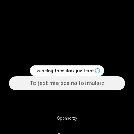
K
t
o
j
e
s
z
c
z
e
c
h
c
e
z
o
b
a
c
z
y
ć
m
o
j
e
a
u
t
o
r
s
k
i
e
s
t
r
a
t
e
g
i
e
i
n
w
e
s
t
y
c
y
j
n
e
d
z
i
ę
k
i
k
t
ó
r
y
m
z
a
r
o
b
i
ł
e
m
$
2
,
0
5
2
,
6
4
5
w
1
2
m
i
e
s
i
ę
c
y
?
Zapisz się na darmowe warsztaty, 
aby dowiedzieć się jak to powtórzyć.
Uzupełnij formularz już teraz
To jest miejsce na formularz
Sponsorzy