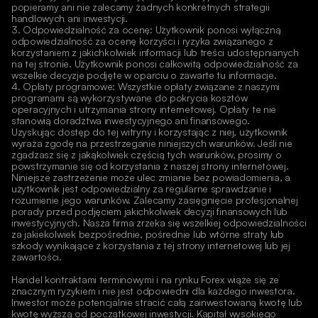
popieramy ani nie zalecamy żadnych konkretnych strategii 
handlowych ani inwestycji.
3. Odpowiedzialność za ocenę: Użytkownik ponosi wyłączną 
odpowiedzialność za ocenę korzyści i ryzyka związanego z 
korzystaniem z jakichkolwiek informacji lub treści udostępnianych 
na tej stronie. Użytkownik ponosi całkowitą odpowiedzialność za 
wszelkie decyzje podjęte w oparciu o zawarte tu informacje.
4. Opłaty programowe: Wszystkie opłaty związane z naszymi 
programami są wykorzystywane do pokrycia kosztów 
operacyjnych i utrzymania strony internetowej. Opłaty te nie 
stanowią doradztwa inwestycyjnego ani finansowego.
Uzyskując dostęp do tej witryny i korzystając z niej, użytkownik 
wyraża zgodę na przestrzeganie niniejszych warunków. Jeśli nie 
zgadzasz się z jakąkolwiek częścią tych warunków, prosimy o 
powstrzymanie się od korzystania z naszej strony internetowej.
Niniejsze zastrzeżenie może ulec zmianie bez powiadomienia, a 
użytkownik jest odpowiedzialny za regularne sprawdzanie i 
rozumienie jego warunków. Zalecamy zasięgnięcie profesjonalnej 
porady przed podjęciem jakichkolwiek decyzji finansowych lub 
inwestycyjnych. Nasza firma zrzeka się wszelkiej odpowiedzialności 
za jakiekolwiek bezpośrednie, pośrednie lub wtórne straty lub 
szkody wynikające z korzystania z tej strony internetowej lub jej 
zawartości. 
Handel kontraktami terminowymi i na rynku Forex wiąże się ze 
znacznym ryzykiem i nie jest odpowiedni dla każdego inwestora. 
Inwestor może potencjalnie stracić całą zainwestowaną kwotę lub 
kwotę wyższą od początkowej inwestycji. Kapitał wysokiego 