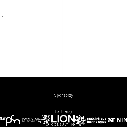
ć.
Sponsorzy
Partnerzy