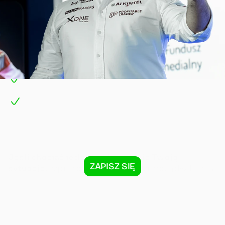
Pracujesz na etacie i chciałbyś z niego wyjść
Czujesz zmęczenie ciągłym stresem i życiem 
„pod dyktando szefa"
Zarabiasz tyle, że ledwie wystarczy na rachunki 
i chciałbyś więcej
Nie masz czasu na dodatkowe projekty, ale da 
ci większą swobodę finansową
Marzysz o spokojnej głowie i finansowej 
niezależności (ale nie wiesz, jak)
Jeśli chociaż jeden punkt opisuje Twoją 
ZAPISZ SIĘ
sytuację
, zapisz się już teraz za darmo, gdyż liczba 
miejsc jest mocno ograniczona.
 To spotkanie 
zmieni Twoje spojrzenie.