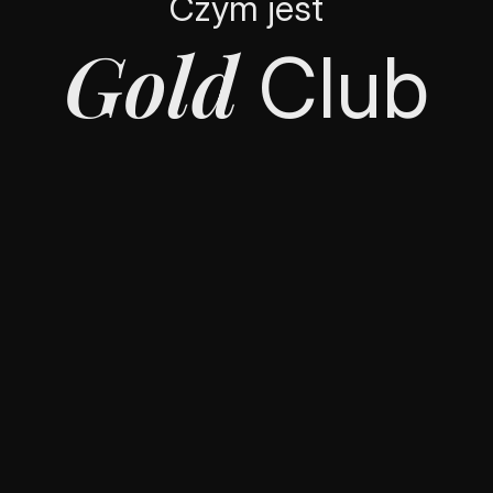
Czym jest
Gold
 Club
Gold
Club
to
ekskluzywna
społeczność,
która
zapewnia
Ci
dostęp
do
najbardziej
zaawansowanych
zasobów
i
ofert
w
tradingu.
To
przestrzeń,
w
której