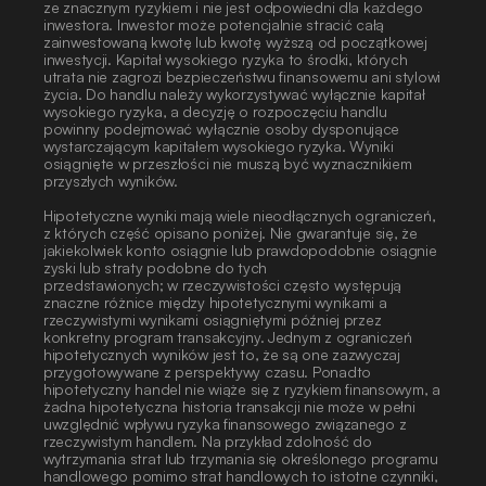
ze znacznym ryzykiem i nie jest odpowiedni dla każdego 
inwestora. Inwestor może potencjalnie stracić całą 
zainwestowaną kwotę lub kwotę wyższą od początkowej 
inwestycji. Kapitał wysokiego ryzyka to środki, których 
utrata nie zagrozi bezpieczeństwu finansowemu ani stylowi 
życia. Do handlu należy wykorzystywać wyłącznie kapitał 
wysokiego ryzyka, a decyzję o rozpoczęciu handlu 
powinny podejmować wyłącznie osoby dysponujące 
wystarczającym kapitałem wysokiego ryzyka. Wyniki 
osiągnięte w przeszłości nie muszą być wyznacznikiem
przyszłych wyników.
Hipotetyczne wyniki mają wiele nieodłącznych ograniczeń, 
z których część opisano poniżej. Nie gwarantuje się, że 
jakiekolwiek konto osiągnie lub prawdopodobnie osiągnie 
zyski lub straty podobne do tych
przedstawionych; w rzeczywistości często występują 
znaczne różnice między hipotetycznymi wynikami a 
rzeczywistymi wynikami osiągniętymi później przez 
konkretny program transakcyjny. Jednym z ograniczeń 
hipotetycznych wyników jest to, że są one zazwyczaj 
przygotowywane z perspektywy czasu. Ponadto 
hipotetyczny handel nie wiąże się z ryzykiem finansowym, a 
żadna hipotetyczna historia transakcji nie może w pełni 
uwzględnić wpływu ryzyka finansowego związanego z 
rzeczywistym handlem. Na przykład zdolność do 
wytrzymania strat lub trzymania się określonego programu 
handlowego pomimo strat handlowych to istotne czynniki, 