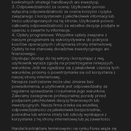
konkretnych strategii handlowych ani inwestycji.
3. Odpowiedzialność za ocenę: Użytkownik ponosi 
wyłączną odpowiedzialność za ocenę korzyści i ryzyka 
związanego z korzystaniem z jakichkolwiek informacji lub 
treści udostępnianych na tej stronie. Użytkownik ponosi 
całkowitą odpowiedzialność za wszelkie decyzje podjęte w 
oparciu o zawarte tu informacje.
4. Opłaty programowe: Wszystkie opłaty związane z 
naszymi programami są wykorzystywane do pokrycia 
kosztów operacyjnych i utrzymania strony internetowej. 
Opłaty te nie stanowią doradztwa inwestycyjnego ani 
finansowego.
Uzyskując dostęp do tej witryny i korzystając z niej, 
użytkownik wyraża zgodę na przestrzeganie niniejszych 
warunków. Jeśli nie zgadzasz się z jakąkolwiek częścią tych 
warunków, prosimy o powstrzymanie się od korzystania z 
naszej strony internetowej.
Niniejsze zastrzeżenie może ulec zmianie bez 
powiadomienia, a użytkownik jest odpowiedzialny za 
regularne sprawdzanie i rozumienie jego warunków. 
Zalecamy zasięgnięcie profesjonalnej porady przed 
podjęciem jakichkolwiek decyzji finansowych lub 
inwestycyjnych. Nasza firma zrzeka się wszelkiej 
odpowiedzialności za jakiekolwiek bezpośrednie, 
pośrednie lub wtórne straty lub szkody wynikające z 
korzystania z tej strony internetowej lub jej zawartości. 
Handel kontraktami terminowymi i na rynku Forex wiąże się 