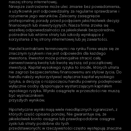
naszej strony internetowej.
Niniejsze zastrzeżenie może ulec zmianie bez powiadomienia, 
a użytkownik jest odpowiedzialny za regularne sprawdzanie i 
rozumienie jego warunków. Zalecamy zasięgnięcie 
profesjonalnej porady przed podjęciem jakichkolwiek decyzji 
finansowych lub inwestycyjnych. Nasza firma zrzeka się 
wszelkiej odpowiedzialności za jakiekolwiek bezpośrednie, 
pośrednie lub wtórne straty lub szkody wynikające z 
korzystania z tej strony internetowej lub jej zawartości. 
Handel kontraktami terminowymi i na rynku Forex wiąże się ze 
znacznym ryzykiem i nie jest odpowiedni dla każdego 
inwestora. Inwestor może potencjalnie stracić całą 
zainwestowaną kwotę lub kwotę wyższą od początkowej 
inwestycji. Kapitał wysokiego ryzyka to środki, których utrata 
nie zagrozi bezpieczeństwu finansowemu ani stylowi życia. Do 
handlu należy wykorzystywać wyłącznie kapitał wysokiego 
ryzyka, a decyzję o rozpoczęciu handlu powinny podejmować 
wyłącznie osoby dysponujące wystarczającym kapitałem 
wysokiego ryzyka. Wyniki osiągnięte w przeszłości nie muszą 
być wyznacznikiem
przyszłych wyników.
Hipotetyczne wyniki mają wiele nieodłącznych ograniczeń, z 
których część opisano poniżej. Nie gwarantuje się, że 
jakiekolwiek konto osiągnie lub prawdopodobnie osiągnie 
zyski lub straty podobne do tych
przedstawionych; w rzeczywistości często występują znaczne 