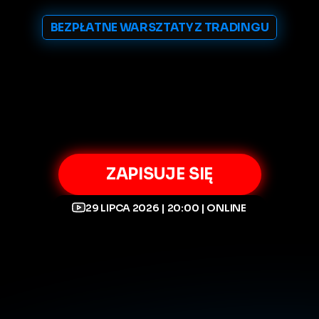
BEZPŁATNE WARSZTATY Z TRADINGU
Jak
w
90
dni
uwolnić
się
od
etatu
za
pomocą
tradingu
Zapisz
się
na
darmowe
warsztaty,
aby
dowiedzieć
się
jak
to
powtórzyć.
ZAPISUJE SIĘ
29 LIPCA 2026 | 20:00 | ONLINE