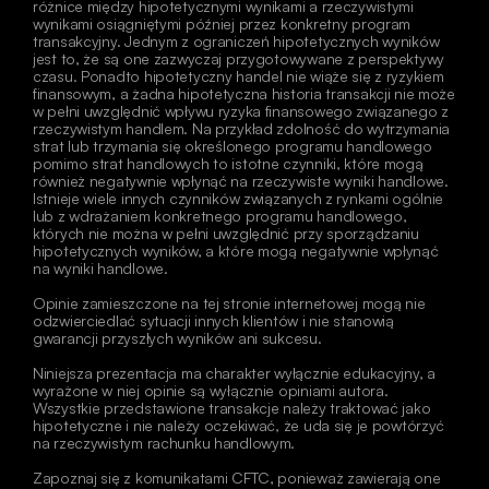
różnice między hipotetycznymi wynikami a rzeczywistymi 
wynikami osiągniętymi później przez konkretny program 
transakcyjny. Jednym z ograniczeń hipotetycznych wyników 
jest to, że są one zazwyczaj przygotowywane z perspektywy 
czasu. Ponadto hipotetyczny handel nie wiąże się z ryzykiem 
finansowym, a żadna hipotetyczna historia transakcji nie może 
w pełni uwzględnić wpływu ryzyka finansowego związanego z 
rzeczywistym handlem. Na przykład zdolność do wytrzymania 
strat lub trzymania się określonego programu handlowego 
pomimo strat handlowych to istotne czynniki, które mogą 
również negatywnie wpłynąć na rzeczywiste wyniki handlowe. 
Istnieje wiele innych czynników związanych z rynkami ogólnie 
lub z wdrażaniem konkretnego programu handlowego, 
których nie można w pełni uwzględnić przy sporządzaniu 
hipotetycznych wyników, a które mogą negatywnie wpłynąć 
na wyniki handlowe. 
Opinie zamieszczone na tej stronie internetowej mogą nie 
odzwierciedlać sytuacji innych klientów i nie stanowią 
gwarancji przyszłych wyników ani sukcesu. 
Niniejsza prezentacja ma charakter wyłącznie edukacyjny, a 
wyrażone w niej opinie są wyłącznie opiniami autora. 
Wszystkie przedstawione transakcje należy traktować jako 
hipotetyczne i nie należy oczekiwać, że uda się je powtórzyć 
na rzeczywistym rachunku handlowym. 
Zapoznaj się z komunikatami CFTC, ponieważ zawierają one 