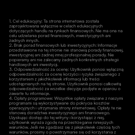
1. Cel edukacyjny: Ta strona internetowa została 
zaprojektowana wyłącznie w celach edukacyjnych 
dotyczących handlu na rynkach finansowych. Nie ma ona na 
celu udzielania porad finansowych, inwestycyjnych ani 
żadnych innych.
2. Brak porad finansowych lub inwestycyjnych: Informacje 
przedstawione na tej stronie nie stanowią porady finansowej, 
inwestycyjnej ani żadnej innej profesjonalnej porady. Nie 
popieramy ani nie zalecamy żadnych konkretnych strategii 
handlowych ani inwestycji.
3. Odpowiedzialność za ocenę: Użytkownik ponosi wyłączną 
odpowiedzialność za ocenę korzyści i ryzyka związanego z 
korzystaniem z jakichkolwiek informacji lub treści 
udostępnianych na tej stronie. Użytkownik ponosi całkowitą 
odpowiedzialność za wszelkie decyzje podjęte w oparciu o 
zawarte tu informacje.
4. Opłaty programowe: Wszystkie opłaty związane z naszymi 
programami są wykorzystywane do pokrycia kosztów 
operacyjnych i utrzymania strony internetowej. Opłaty te nie 
stanowią doradztwa inwestycyjnego ani finansowego.
Uzyskując dostęp do tej witryny i korzystając z niej, 
użytkownik wyraża zgodę na przestrzeganie niniejszych 
warunków. Jeśli nie zgadzasz się z jakąkolwiek częścią tych 
warunków, prosimy o powstrzymanie się od korzystania z 